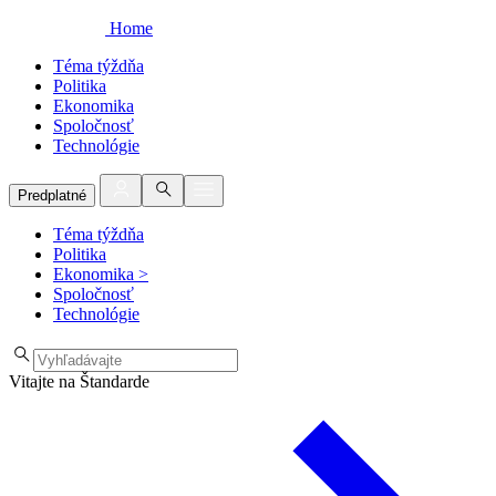
Home
Téma týždňa
Politika
Ekonomika
Spoločnosť
Technológie
Predplatné
Téma týždňa
Politika
Ekonomika
>
Spoločnosť
Technológie
Vitajte na Štandarde