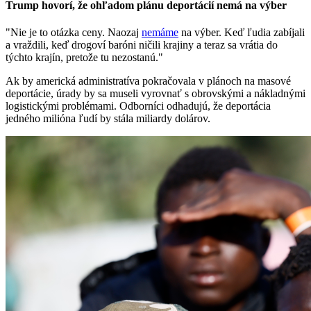
Trump hovorí, že ohľadom plánu deportácií nemá na výber
"Nie je to otázka ceny. Naozaj
nemáme
na výber. Keď ľudia zabíjali
a vraždili, keď drogoví baróni ničili krajiny a teraz sa vrátia do
týchto krajín, pretože tu nezostanú."
Ak by americká administratíva pokračovala v plánoch na masové
deportácie, úrady by sa museli vyrovnať s obrovskými a nákladnými
logistickými problémami. Odborníci odhadujú, že deportácia
jedného milióna ľudí by stála miliardy dolárov.