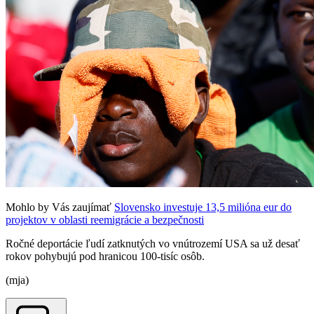
Mohlo by Vás zaujímať
Slovensko investuje 13,5 milióna eur do
projektov v oblasti reemigrácie a bezpečnosti
Ročné deportácie ľudí zatknutých vo vnútrozemí USA sa už desať
rokov pohybujú pod hranicou 100-tisíc osôb.
(mja)