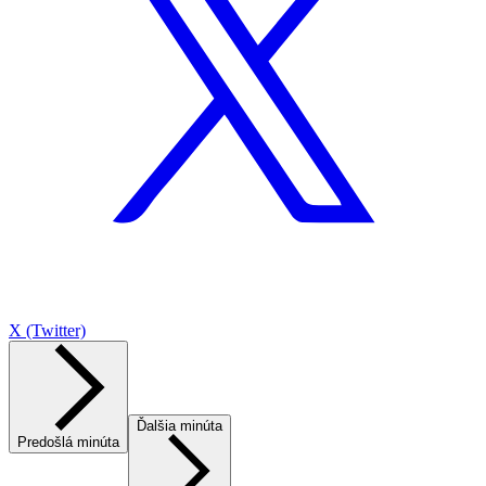
X (Twitter)
Ďalšia minúta
Predošlá minúta