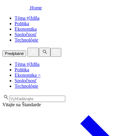
Home
Téma týždňa
Politika
Ekonomika
Spoločnosť
Technológie
Predplatné
Téma týždňa
Politika
Ekonomika
>
Spoločnosť
Technológie
Vitajte na Štandarde