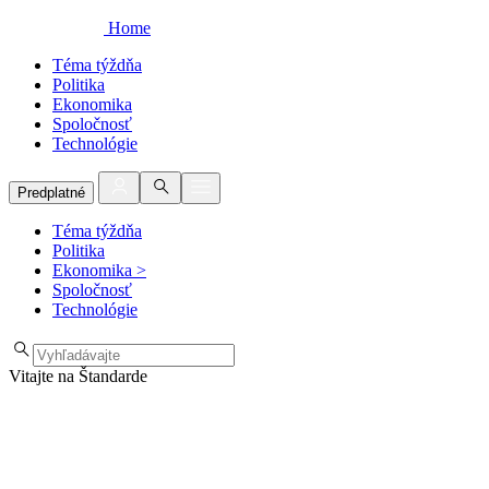
Home
Téma týždňa
Politika
Ekonomika
Spoločnosť
Technológie
Predplatné
Téma týždňa
Politika
Ekonomika
>
Spoločnosť
Technológie
Vitajte na Štandarde