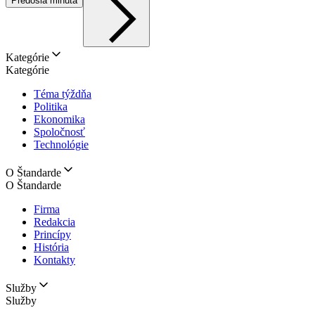
Predošlá minúta
Kategórie
Kategórie
Téma týždňa
Politika
Ekonomika
Spoločnosť
Technológie
O Štandarde
O Štandarde
Firma
Redakcia
Princípy
História
Kontakty
Služby
Služby