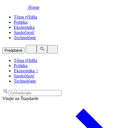
Home
Téma týždňa
Politika
Ekonomika
Spoločnosť
Technológie
Predplatné
Téma týždňa
Politika
Ekonomika
>
Spoločnosť
Technológie
Vitajte na Štandarde