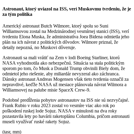
Astronaut, ktorý uviazol na ISS, verí Muskovmu tvrdeniu, že je
za tým politika
Americký astronaut Butch Wilmore, ktorý spolu so Suni
Williamsovou zostal na Medzinárodnej vesmírnej stanici (ISS), verí
tvrdeniu Elona Muska, že administratíva Joea Bidena odmietla jeho
plán na ich návrat z politických dôvodov. Wilmore priznal, že
detaily nepozná, no Muskovi dôveruje.
Astronauti sa mali vrátiť na Zem v lodi Boeing Starliner, ktorú
NASA vyhodnotila ako nebezpečnú. Situácia sa stala politickým
sporom po tom, čo Musk a Donald Trump obvinili Biely dom, že
odmietol jeho riešenie, aby miliardár nevyzeral ako záchranca.
Dánsky astronaut Andreas Mogensen však tieto tvrdenia označil za
nepravdivé, keďže NASA už mesiace plánovala návrat Wilmora a
Williamsovej na palube misie SpaceX Crew-9.
Podobné predĺženia pobytov astronautov na ISS nie sú nezvyčajné.
Frank Rubio v roku 2023 zostal vo vesmíre viac ako rok po
poškodení ruskej lode Sojuz. NASA v minulosti na dva roky
pozastavila lety po havárii raketoplánu Columbia, pričom astronauti
museli využívať ruské rakety Sojuz.
(tasr, mm)