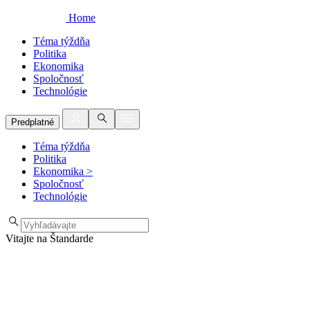
Home
Téma týždňa
Politika
Ekonomika
Spoločnosť
Technológie
Predplatné
Téma týždňa
Politika
Ekonomika
>
Spoločnosť
Technológie
Vitajte na Štandarde