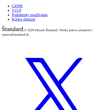
GDPR
V.O.P
Podmienky používania
Kódex diskusií
© 2026
Denník Štandard, Všetky práva vyhradené |
oprava@standard.sk