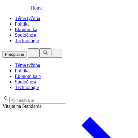
Home
Téma týždňa
Politika
Ekonomika
Spoločnosť
Technológie
Predplatné
Téma týždňa
Politika
Ekonomika
>
Spoločnosť
Technológie
Vitajte na Štandarde