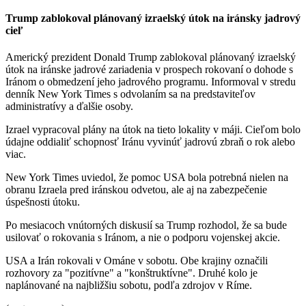
Trump zablokoval plánovaný izraelský útok na iránsky jadrový
cieľ
Americký prezident Donald Trump zablokoval plánovaný izraelský
útok na iránske jadrové zariadenia v prospech rokovaní o dohode s
Iránom o obmedzení jeho jadrového programu. Informoval v stredu
denník New York Times s odvolaním sa na predstaviteľov
administratívy a ďalšie osoby.
Izrael vypracoval plány na útok na tieto lokality v máji. Cieľom bolo
údajne oddialiť schopnosť Iránu vyvinúť jadrovú zbraň o rok alebo
viac.
New York Times uviedol, že pomoc USA bola potrebná nielen na
obranu Izraela pred iránskou odvetou, ale aj na zabezpečenie
úspešnosti útoku.
Po mesiacoch vnútorných diskusií sa Trump rozhodol, že sa bude
usilovať o rokovania s Iránom, a nie o podporu vojenskej akcie.
USA a Irán rokovali v Ománe v sobotu. Obe krajiny označili
rozhovory za "pozitívne" a "konštruktívne". Druhé kolo je
naplánované na najbližšiu sobotu, podľa zdrojov v Ríme.