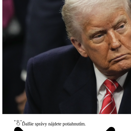
Ďalšie správy nájdete potiahnutím.