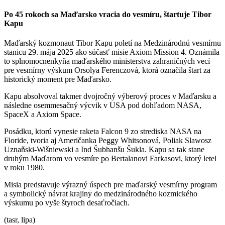
Po 45 rokoch sa Maďarsko vracia do vesmíru, štartuje Tibor
Kapu
Maďarský kozmonaut Tibor Kapu poletí na Medzinárodnú vesmírnu
stanicu 29. mája 2025 ako súčasť misie Axiom Mission 4. Oznámila
to splnomocnenkyňa maďarského ministerstva zahraničných vecí
pre vesmírny výskum Orsolya Ferenczová, ktorá označila štart za
historický moment pre Maďarsko.
Kapu absolvoval takmer dvojročný výberový proces v Maďarsku a
následne osemmesačný výcvik v USA pod dohľadom NASA,
SpaceX a Axiom Space.
Posádku, ktorú vynesie raketa Falcon 9 zo strediska NASA na
Floride, tvoria aj Američanka Peggy Whitsonová, Poliak Slawosz
Uznaňski-Wišniewski a Ind Šubhanšu Šukla. Kapu sa tak stane
druhým Maďarom vo vesmíre po Bertalanovi Farkasovi, ktorý letel
v roku 1980.
Misia predstavuje výrazný úspech pre maďarský vesmírny program
a symbolický návrat krajiny do medzinárodného kozmického
výskumu po vyše štyroch desaťročiach.
(tasr, lipa)