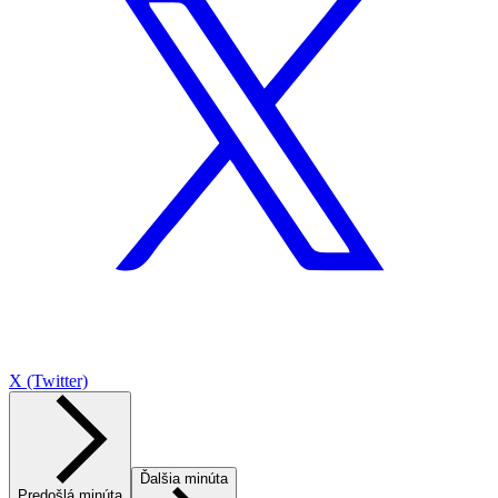
X (Twitter)
Ďalšia minúta
Predošlá minúta