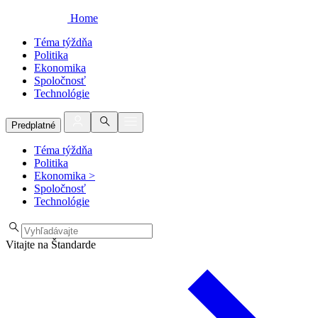
Home
Téma týždňa
Politika
Ekonomika
Spoločnosť
Technológie
Predplatné
Téma týždňa
Politika
Ekonomika
>
Spoločnosť
Technológie
Vitajte na Štandarde