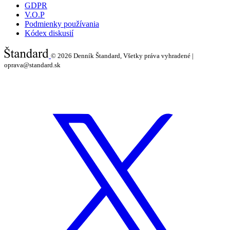
GDPR
V.O.P
Podmienky používania
Kódex diskusií
© 2026
Denník Štandard, Všetky práva vyhradené |
oprava@standard.sk