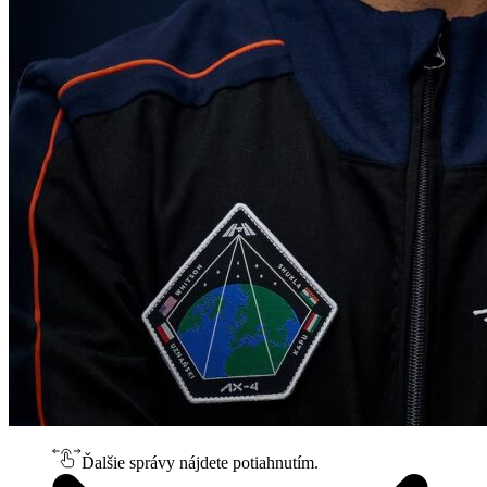
Ďalšie správy nájdete potiahnutím.