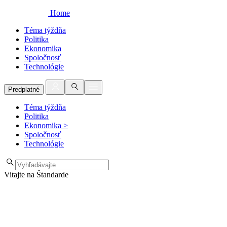
Home
Téma týždňa
Politika
Ekonomika
Spoločnosť
Technológie
Predplatné
Téma týždňa
Politika
Ekonomika
>
Spoločnosť
Technológie
Vitajte na Štandarde