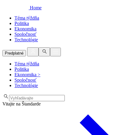
Home
Téma týždňa
Politika
Ekonomika
Spoločnosť
Technológie
Predplatné
Téma týždňa
Politika
Ekonomika
>
Spoločnosť
Technológie
Vitajte na Štandarde