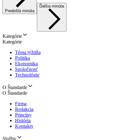
Ďalšia minúta
Predošlá minúta
Kategórie
Kategórie
Téma týždňa
Politika
Ekonomika
Spoločnosť
Technológie
O Štandarde
O Štandarde
Firma
Redakcia
Princípy
História
Kontakty
Služby