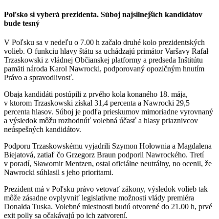
Poľsko si vyberá prezidenta. Súboj najsilnejších kandidátov
bude tesný
V Poľsku sa v nedeľu o 7.00 h začalo druhé kolo prezidentských
volieb. O funkciu hlavy štátu sa uchádzajú primátor Varšavy Rafał
Trzaskowski z vládnej Občianskej platformy a predseda Inštitútu
pamäti národa Karol Nawrocki, podporovaný opozičným hnutím
Právo a spravodlivosť.
Obaja kandidáti postúpili z prvého kola konaného 18. mája,
v ktorom Trzaskowski získal 31,4 percenta a Nawrocki 29,5
percenta hlasov. Súboj je podľa prieskumov mimoriadne vyrovnaný
a výsledok môžu rozhodnúť volebná účasť a hlasy priaznivcov
neúspešných kandidátov.
Podporu Trzaskowskému vyjadrili Szymon Hołownia a Magdalena
Biejatová, zatiaľ čo Grzegorz Braun podporil Nawrockého. Tretí
v poradí, Sławomir Mentzen, ostal oficiálne neutrálny, no ocenil, že
Nawrocki súhlasil s jeho prioritami.
Prezident má v Poľsku právo vetovať zákony, výsledok volieb tak
môže zásadne ovplyvniť legislatívne možnosti vlády premiéra
Donalda Tuska. Volebné miestnosti budú otvorené do 21.00 h, prvé
exit polly sa očakávajú po ich zatvorení.