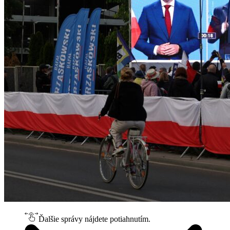
Ďalšie správy nájdete potiahnutím.