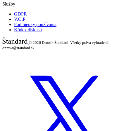
Služby
GDPR
V.O.P
Podmienky používania
Kódex diskusií
© 2026
Denník Štandard, Všetky práva vyhradené |
oprava@standard.sk