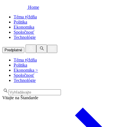
Home
Téma týždňa
Politika
Ekonomika
Spoločnosť
Technológie
Predplatné
Téma týždňa
Politika
Ekonomika
>
Spoločnosť
Technológie
Vitajte na Štandarde