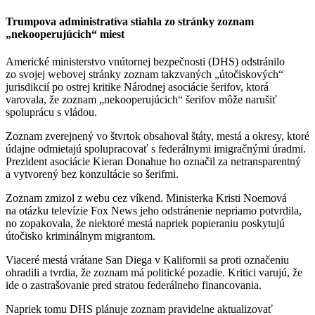
Trumpova administratíva stiahla zo stránky zoznam
„nekooperujúcich“ miest
Americké ministerstvo vnútornej bezpečnosti (DHS) odstránilo
zo svojej webovej stránky zoznam takzvaných „útočiskových“
jurisdikcií po ostrej kritike Národnej asociácie šerifov, ktorá
varovala, že zoznam „nekooperujúcich“ šerifov môže narušiť
spoluprácu s vládou.
Zoznam zverejnený vo štvrtok obsahoval štáty, mestá a okresy, ktoré
údajne odmietajú spolupracovať s federálnymi imigračnými úradmi.
Prezident asociácie Kieran Donahue ho označil za netransparentný
a vytvorený bez konzultácie so šerifmi.
Zoznam zmizol z webu cez víkend. Ministerka Kristi Noemová
na otázku televízie Fox News jeho odstránenie nepriamo potvrdila,
no zopakovala, že niektoré mestá napriek popieraniu poskytujú
útočisko kriminálnym migrantom.
Viaceré mestá vrátane San Diega v Kalifornii sa proti označeniu
ohradili a tvrdia, že zoznam má politické pozadie. Kritici varujú, že
ide o zastrašovanie pred stratou federálneho financovania.
Napriek tomu DHS plánuje zoznam pravidelne aktualizovať