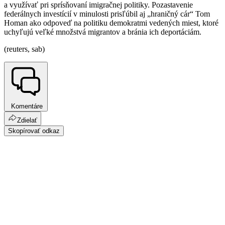
a využívať pri sprísňovaní imigračnej politiky. Pozastavenie
federálnych investícií v minulosti prisľúbil aj „hraničný cár“ Tom
Homan ako odpoveď na politiku demokratmi vedených miest, ktoré
uchyľujú veľké množstvá migrantov a bránia ich deportáciám.
(reuters, sab)
Komentáre
Zdielať
Skopírovať odkaz