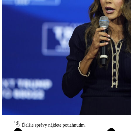
Ďalšie správy nájdete potiahnutím.