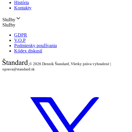
História
Kontakty
Služby
Služby
GDPR
V.O.P
Podmienky používania
Kódex diskusií
© 2026
Denník Štandard, Všetky práva vyhradené |
oprava@standard.sk