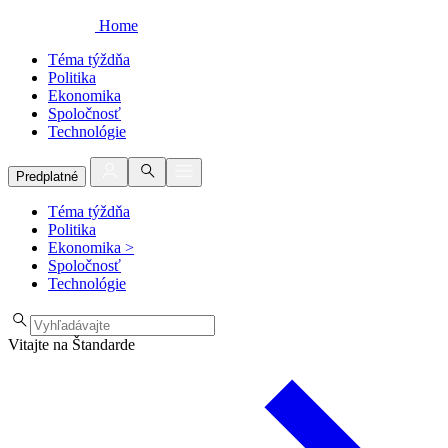
Home
Téma týždňa
Politika
Ekonomika
Spoločnosť
Technológie
Predplatné
Téma týždňa
Politika
Ekonomika
>
Spoločnosť
Technológie
Vitajte na Štandarde