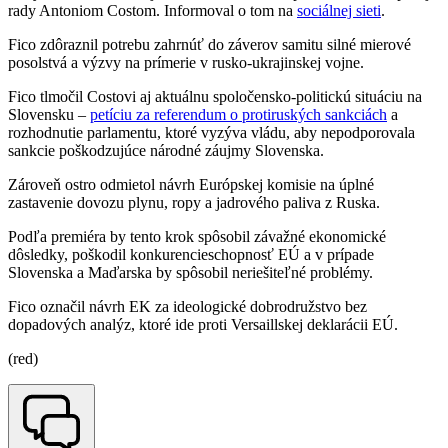
rady Antoniom Costom. Informoval o tom na
sociálnej sieti
.
Fico zdôraznil potrebu zahrnúť do záverov samitu silné mierové
posolstvá a výzvy na prímerie v rusko-ukrajinskej vojne.
Fico tlmočil Costovi aj aktuálnu spoločensko-politickú situáciu na
Slovensku –
petíciu za referendum o protiruských sankciách
a
rozhodnutie parlamentu, ktoré vyzýva vládu, aby nepodporovala
sankcie poškodzujúce národné záujmy Slovenska.
Zároveň ostro odmietol návrh Európskej komisie na úplné
zastavenie dovozu plynu, ropy a jadrového paliva z Ruska.
Podľa premiéra by tento krok spôsobil závažné ekonomické
dôsledky, poškodil konkurencieschopnosť EÚ a v prípade
Slovenska a Maďarska by spôsobil neriešiteľné problémy.
Fico označil návrh EK za ideologické dobrodružstvo bez
dopadových analýz, ktoré ide proti Versaillskej deklarácii EÚ.
(red)