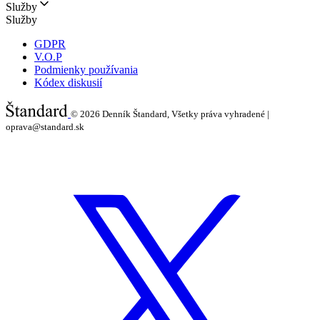
Služby
Služby
GDPR
V.O.P
Podmienky používania
Kódex diskusií
© 2026
Denník Štandard, Všetky práva vyhradené |
oprava@standard.sk