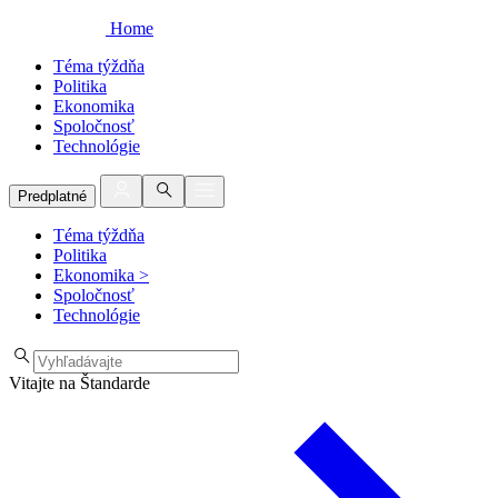
Home
Téma týždňa
Politika
Ekonomika
Spoločnosť
Technológie
Predplatné
Téma týždňa
Politika
Ekonomika
>
Spoločnosť
Technológie
Vitajte na Štandarde