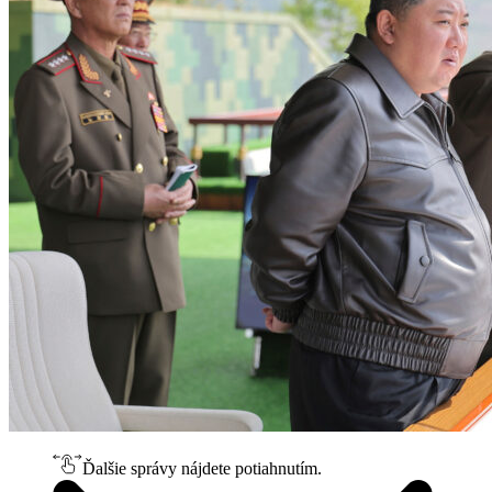
Ďalšie správy nájdete potiahnutím.