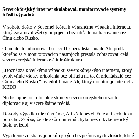
Severokórejský internet skolaboval, monitorovacie systémy
hlásili výpadok
V sobotu došlo v Severnej Kórei k výraznému výpadku internetu,
ktorý zasahoval všetky pripojenia bez ohľadu na trasovanie cez
Čínu alebo Rusko.
O incidente informoval britský IT špecialista Junade Ali, podľa
ktorého sa v monitorovacích nástrojoch prestala zobrazovať celá
severokórejská internetová infraštruktúra.
„Dochádza k veľkému výpadku severokórejského internetu, ktorý
ovplyvňuje všetky pripojenia bez ohľadu na to, či prichádzajú cez
Čínu alebo Rusko,“ uviedol Junade Ali, ktorý monitoruje internet v
KĽDR.
Nedostupné boli oficiálne stránky severokórejského rezortu
diplomacie aj viaceré štátne médiá.
Dôvody výpadku nie sú známe, Ali však nevylučuje ani technickú
poruchu. Zdá sa, že ide skôr o internú chybu než o kybernetický
útok, uviedol.
Vyjadrenie zo strany juhokórejských bezpečnostných zložiek, ktoré