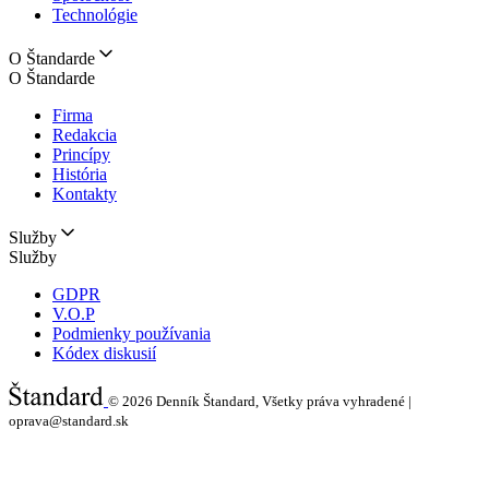
Technológie
O Štandarde
O Štandarde
Firma
Redakcia
Princípy
História
Kontakty
Služby
Služby
GDPR
V.O.P
Podmienky používania
Kódex diskusií
© 2026
Denník Štandard, Všetky práva vyhradené |
oprava@standard.sk