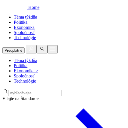
Home
Téma týždňa
Politika
Ekonomika
Spoločnosť
Technológie
Predplatné
Téma týždňa
Politika
Ekonomika
>
Spoločnosť
Technológie
Vitajte na Štandarde