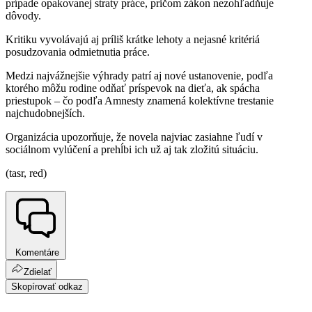
prípade opakovanej straty práce, pričom zákon nezohľadňuje
dôvody.
Kritiku vyvolávajú aj príliš krátke lehoty a nejasné kritériá
posudzovania odmietnutia práce.
Medzi najvážnejšie výhrady patrí aj nové ustanovenie, podľa
ktorého môžu rodine odňať príspevok na dieťa, ak spácha
priestupok – čo podľa Amnesty znamená kolektívne trestanie
najchudobnejších.
Organizácia upozorňuje, že novela najviac zasiahne ľudí v
sociálnom vylúčení a prehĺbi ich už aj tak zložitú situáciu.
(tasr, red)
Komentáre
Zdielať
Skopírovať odkaz