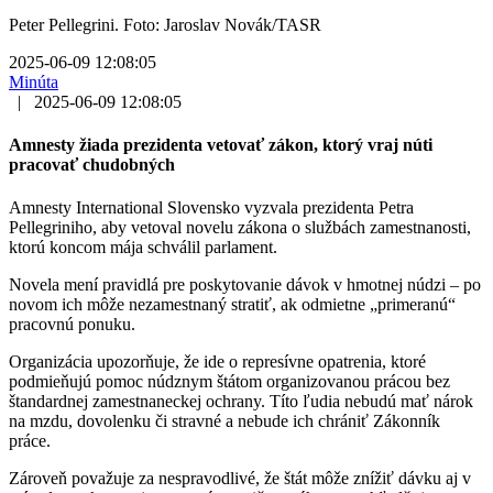
Peter Pellegrini. Foto: Jaroslav Novák/TASR
2025-06-09 12:08:05
Minúta
|
2025-06-09 12:08:05
Amnesty žiada prezidenta vetovať zákon, ktorý vraj núti
pracovať chudobných
Amnesty International Slovensko vyzvala prezidenta Petra
Pellegriniho, aby vetoval novelu zákona o službách zamestnanosti,
ktorú koncom mája schválil parlament.
Novela mení pravidlá pre poskytovanie dávok v hmotnej núdzi – po
novom ich môže nezamestnaný stratiť, ak odmietne „primeranú“
pracovnú ponuku.
Organizácia upozorňuje, že ide o represívne opatrenia, ktoré
podmieňujú pomoc núdznym štátom organizovanou prácou bez
štandardnej zamestnaneckej ochrany. Títo ľudia nebudú mať nárok
na mzdu, dovolenku či stravné a nebude ich chrániť Zákonník
práce.
Zároveň považuje za nespravodlivé, že štát môže znížiť dávku aj v