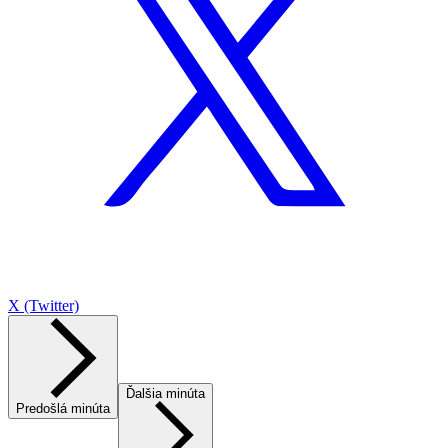
X (Twitter)
Ďalšia minúta
Predošlá minúta