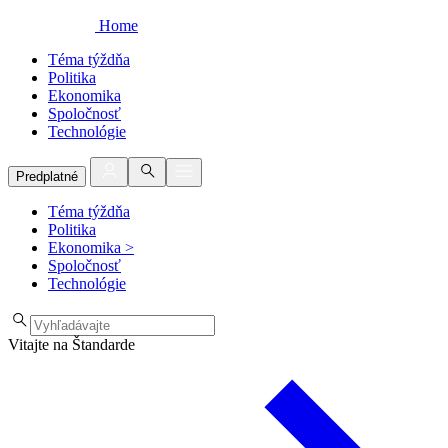
Home
Téma týždňa
Politika
Ekonomika
Spoločnosť
Technológie
Predplatné
Téma týždňa
Politika
Ekonomika
>
Spoločnosť
Technológie
Vitajte na Štandarde