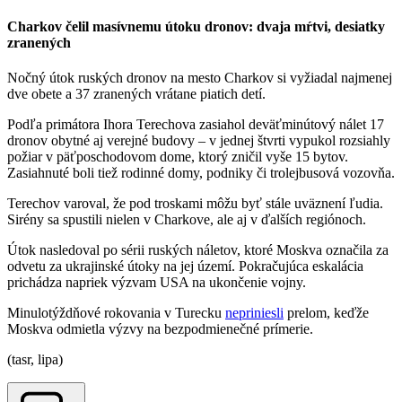
Charkov čelil masívnemu útoku dronov: dvaja mŕtvi, desiatky
zranených
Nočný útok ruských dronov na mesto Charkov si vyžiadal najmenej
dve obete a 37 zranených vrátane piatich detí.
Podľa primátora Ihora Terechova zasiahol deväťminútový nálet 17
dronov obytné aj verejné budovy – v jednej štvrti vypukol rozsiahly
požiar v päťposchodovom dome, ktorý zničil vyše 15 bytov.
Zasiahnuté boli tiež rodinné domy, podniky či trolejbusová vozovňa.
Terechov varoval, že pod troskami môžu byť stále uväznení ľudia.
Sirény sa spustili nielen v Charkove, ale aj v ďalších regiónoch.
Útok nasledoval po sérii ruských náletov, ktoré Moskva označila za
odvetu za ukrajinské útoky na jej území. Pokračujúca eskalácia
prichádza napriek výzvam USA na ukončenie vojny.
Minulotýždňové rokovania v Turecku
nepriniesli
prelom, keďže
Moskva odmietla výzvy na bezpodmienečné prímerie.
(tasr, lipa)