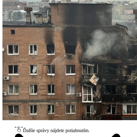
Ďalšie správy nájdete potiahnutím.