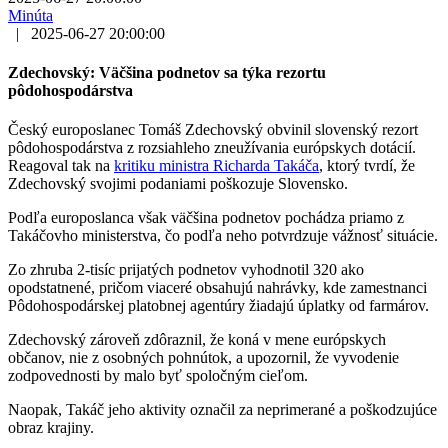
Minúta
|
2025-06-27 20:00:00
Zdechovský: Väčšina podnetov sa týka rezortu
pôdohospodárstva
Český europoslanec Tomáš Zdechovský obvinil slovenský rezort
pôdohospodárstva z rozsiahleho zneužívania európskych dotácií.
Reagoval tak na
kritiku ministra Richarda Takáča
, ktorý tvrdí, že
Zdechovský svojimi podaniami poškozuje Slovensko.
Podľa europoslanca však väčšina podnetov pochádza priamo z
Takáčovho ministerstva, čo podľa neho potvrdzuje vážnosť situácie.
Zo zhruba 2-tisíc prijatých podnetov vyhodnotil 320 ako
opodstatnené, pričom viaceré obsahujú nahrávky, kde zamestnanci
Pôdohospodárskej platobnej agentúry žiadajú úplatky od farmárov.
Zdechovský zároveň zdôraznil, že koná v mene európskych
občanov, nie z osobných pohnútok, a upozornil, že vyvodenie
zodpovednosti by malo byť spoločným cieľom.
Naopak, Takáč jeho aktivity označil za neprimerané a poškodzujúce
obraz krajiny.