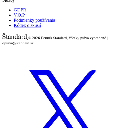
Služby
GDPR
V.O.P
Podmienky používania
Kódex diskusií
© 2026
Denník Štandard, Všetky práva vyhradené |
oprava@standard.sk