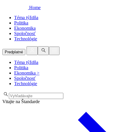
Home
Téma týždňa
Politika
Ekonomika
Spoločnosť
Technológie
Predplatné
Téma týždňa
Politika
Ekonomika
>
Spoločnosť
Technológie
Vitajte na Štandarde