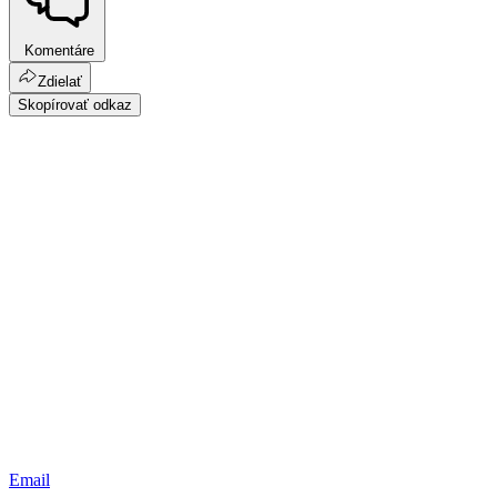
Komentáre
Zdielať
Skopírovať odkaz
Email