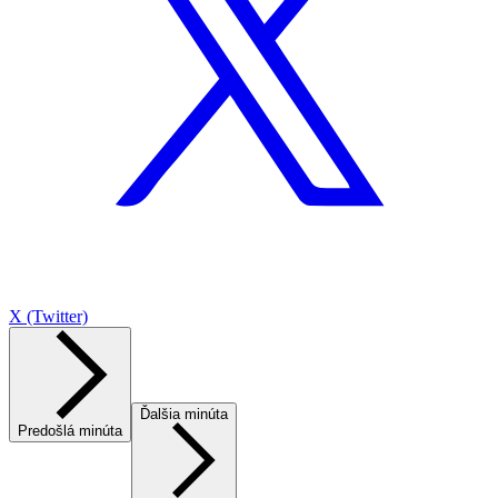
X (Twitter)
Ďalšia minúta
Predošlá minúta