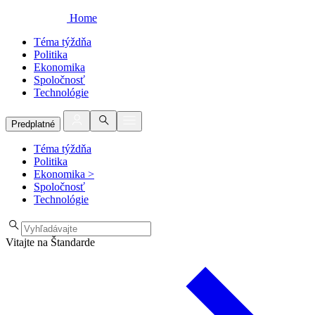
Home
Téma týždňa
Politika
Ekonomika
Spoločnosť
Technológie
Predplatné
Téma týždňa
Politika
Ekonomika
>
Spoločnosť
Technológie
Vitajte na Štandarde