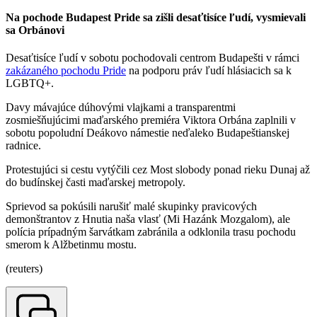
Na pochode Budapest Pride sa zišli desaťtisíce ľudí, vysmievali
sa Orbánovi
Desaťtisíce ľudí v sobotu pochodovali centrom Budapešti v rámci
zakázaného pochodu Pride
na podporu práv ľudí hlásiacich sa k
LGBTQ+.
Davy mávajúce dúhovými vlajkami a transparentmi
zosmiešňujúcimi maďarského premiéra Viktora Orbána zaplnili v
sobotu popoludní Deákovo námestie neďaleko Budapeštianskej
radnice.
Protestujúci si cestu vytýčili cez Most slobody ponad rieku Dunaj až
do budínskej časti maďarskej metropoly.
Sprievod sa pokúsili narušiť malé skupinky pravicových
demonštrantov z Hnutia naša vlasť (Mi Hazánk Mozgalom), ale
polícia prípadným šarvátkam zabránila a odklonila trasu pochodu
smerom k Alžbetinmu mostu.
(reuters)