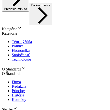
Ďalšia minúta
Predošlá minúta
Kategórie
Kategórie
Téma týždňa
Politika
Ekonomika
Spoločnosť
Technológie
O Štandarde
O Štandarde
Firma
Redakcia
Princípy
História
Kontakty
Služby