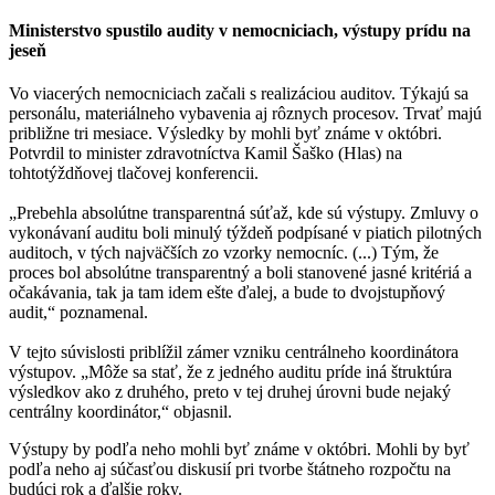
Ministerstvo spustilo audity v nemocniciach, výstupy prídu na
jeseň
Vo viacerých nemocniciach začali s realizáciou auditov. Týkajú sa
personálu, materiálneho vybavenia aj rôznych procesov. Trvať majú
približne tri mesiace. Výsledky by mohli byť známe v októbri.
Potvrdil to minister zdravotníctva Kamil Šaško (Hlas) na
tohtotýždňovej tlačovej konferencii.
„Prebehla absolútne transparentná súťaž, kde sú výstupy. Zmluvy o
vykonávaní auditu boli minulý týždeň podpísané v piatich pilotných
auditoch, v tých najväčších zo vzorky nemocníc. (...) Tým, že
proces bol absolútne transparentný a boli stanovené jasné kritériá a
očakávania, tak ja tam idem ešte ďalej, a bude to dvojstupňový
audit,“ poznamenal.
V tejto súvislosti priblížil zámer vzniku centrálneho koordinátora
výstupov. „Môže sa stať, že z jedného auditu príde iná štruktúra
výsledkov ako z druhého, preto v tej druhej úrovni bude nejaký
centrálny koordinátor,“ objasnil.
Výstupy by podľa neho mohli byť známe v októbri. Mohli by byť
podľa neho aj súčasťou diskusií pri tvorbe štátneho rozpočtu na
budúci rok a ďalšie roky.