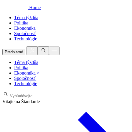
Home
Téma týždňa
Politika
Ekonomika
Spoločnosť
Technológie
Predplatné
Téma týždňa
Politika
Ekonomika
>
Spoločnosť
Technológie
Vitajte na Štandarde