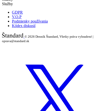
Služby
GDPR
V.O.P
Podmienky používania
Kódex diskusií
© 2026
Denník Štandard, Všetky práva vyhradené |
oprava@standard.sk