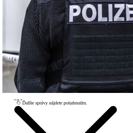
Ďalšie správy nájdete potiahnutím.