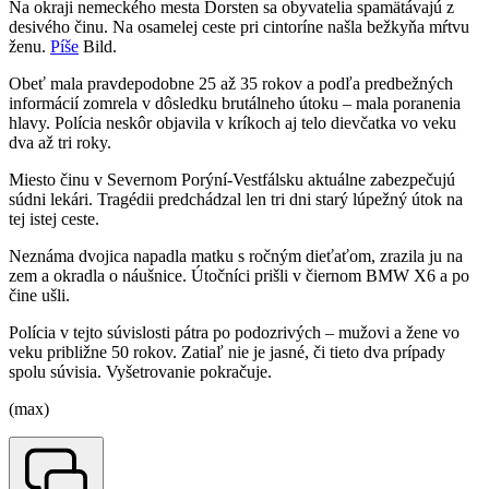
Na okraji nemeckého mesta Dorsten sa obyvatelia spamätávajú z
desivého činu. Na osamelej ceste pri cintoríne našla bežkyňa mŕtvu
ženu.
Píše
Bild.
Obeť mala pravdepodobne 25 až 35 rokov a podľa predbežných
informácií zomrela v dôsledku brutálneho útoku – mala poranenia
hlavy. Polícia neskôr objavila v kríkoch aj telo dievčatka vo veku
dva až tri roky.
Miesto činu v Severnom Porýní-Vestfálsku aktuálne zabezpečujú
súdni lekári. Tragédii predchádzal len tri dni starý lúpežný útok na
tej istej ceste.
Neznáma dvojica napadla matku s ročným dieťaťom, zrazila ju na
zem a okradla o náušnice. Útočníci prišli v čiernom BMW X6 a po
čine ušli.
Polícia v tejto súvislosti pátra po podozrivých – mužovi a žene vo
veku približne 50 rokov. Zatiaľ nie je jasné, či tieto dva prípady
spolu súvisia. Vyšetrovanie pokračuje.
(max)