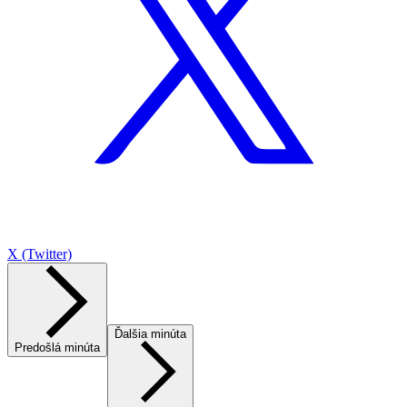
X (Twitter)
Ďalšia minúta
Predošlá minúta