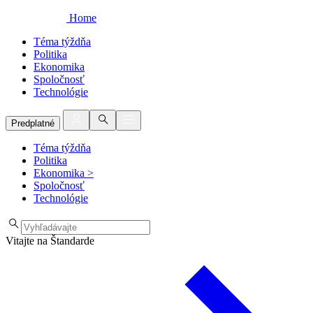
Home
Téma týždňa
Politika
Ekonomika
Spoločnosť
Technológie
Predplatné
Téma týždňa
Politika
Ekonomika
>
Spoločnosť
Technológie
Vitajte na Štandarde