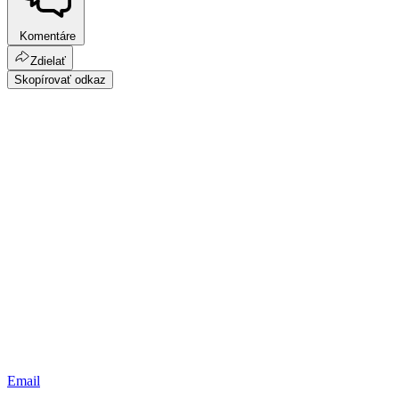
Komentáre
Zdielať
Skopírovať odkaz
Email