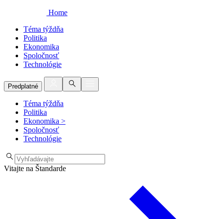
Home
Téma týždňa
Politika
Ekonomika
Spoločnosť
Technológie
Predplatné
Téma týždňa
Politika
Ekonomika
>
Spoločnosť
Technológie
Vitajte na Štandarde