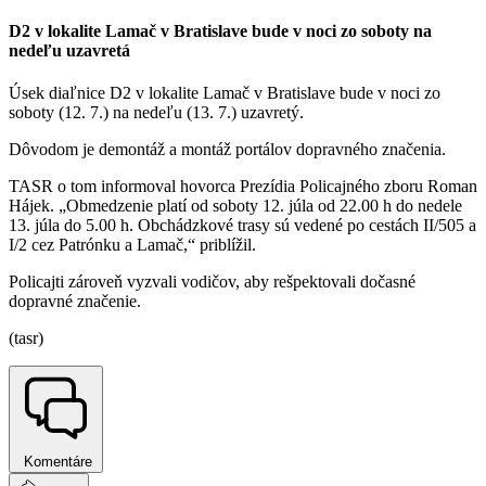
D2 v lokalite Lamač v Bratislave bude v noci zo soboty na
nedeľu uzavretá
Úsek diaľnice D2 v lokalite Lamač v Bratislave bude v noci zo
soboty (12. 7.) na nedeľu (13. 7.) uzavretý.
Dôvodom je demontáž a montáž portálov dopravného značenia.
TASR o tom informoval hovorca Prezídia Policajného zboru Roman
Hájek. „Obmedzenie platí od soboty 12. júla od 22.00 h do nedele
13. júla do 5.00 h. Obchádzkové trasy sú vedené po cestách II/505 a
I/2 cez Patrónku a Lamač,“ priblížil.
Policajti zároveň vyzvali vodičov, aby rešpektovali dočasné
dopravné značenie.
(tasr)
Komentáre