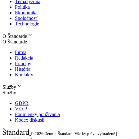
Téma týždňa
Politika
Ekonomika
Spoločnosť
Technológie
O Štandarde
O Štandarde
Firma
Redakcia
Princípy
História
Kontakty
Služby
Služby
GDPR
V.O.P
Podmienky používania
Kódex diskusií
© 2026
Denník Štandard, Všetky práva vyhradené |