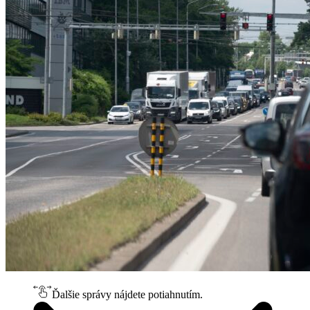
Ďalšie správy nájdete potiahnutím.