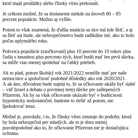
ktorí majú protilátky alebo čínsky vírus prekonali.
Je celkom možné, že sa dostaneme niekde na úroveň 80 – 85
percent populácie. Možno aj vyššie.
Potom to však znamená, že ďalšia mutácia sa síce má kde šíriť, a aj
sa šíriť asi bude, ale nebezpečenstvo bude radikálne iné, ako to bolo
počas uplynulého roku.
Polovica populácie (zaočkovaní) plus 10 percent do 19 rokov plus
ľudia s imunitou plus percento tých, ktorí budú mať len prvú dávku,
sa môže viac-menej spoliehať na ľahký priebeh.
Ak to platí, potom školský rok 2021/2022 nemôže mať pre naše
nemocnice a spoločnosť podobné dôsledky ako rok 2020/2021.
A ak áno, dôvodom bude najmä to, že sa očkovanie ukáže byť slabé
– viď Izrael a debata o povinnej tretej dávke pre zaštepených
Pfizerom. Ak by sa však očkovanie ukázalo byť v budúcnosti
hypoteticky nedostatočné, budeme to riešiť až potom, nie
špekulovať teraz.
Možné je, pravdaže, i to, že čínsky vírus zmutuje do podoby, ktorá
by bola nebezpečná pre mladých, ale to je dnes menej
pravdepodobné ako to, že očkovanie Pfizerom nie je dostačujúca
ochrana.