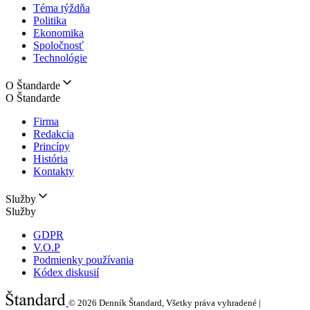
Téma týždňa
Politika
Ekonomika
Spoločnosť
Technológie
O Štandarde
O Štandarde
Firma
Redakcia
Princípy
História
Kontakty
Služby
Služby
GDPR
V.O.P
Podmienky používania
Kódex diskusií
© 2026
Denník Štandard, Všetky práva vyhradené |