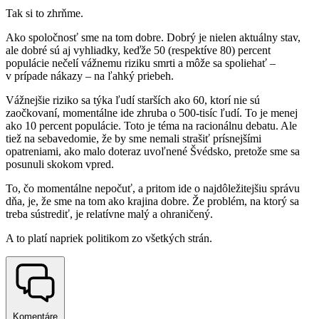
Tak si to zhrňme.
Ako spoločnosť sme na tom dobre. Dobrý je nielen aktuálny stav,
ale dobré sú aj vyhliadky, keďže 50 (respektíve 80) percent
populácie nečelí vážnemu riziku smrti a môže sa spoliehať –
v prípade nákazy – na ľahký priebeh.
Vážnejšie riziko sa týka ľudí starších ako 60, ktorí nie sú
zaočkovaní, momentálne ide zhruba o 500-tisíc ľudí. To je menej
ako 10 percent populácie. Toto je téma na racionálnu debatu. Ale
tiež na sebavedomie, že by sme nemali strašiť prísnejšími
opatreniami, ako malo doteraz uvoľnené Švédsko, pretože sme sa
posunuli skokom vpred.
To, čo momentálne nepočuť, a pritom ide o najdôležitejšiu správu
dňa, je, že sme na tom ako krajina dobre. Že problém, na ktorý sa
treba sústrediť, je relatívne malý a ohraničený.
A to platí napriek politikom zo všetkých strán.
Komentáre