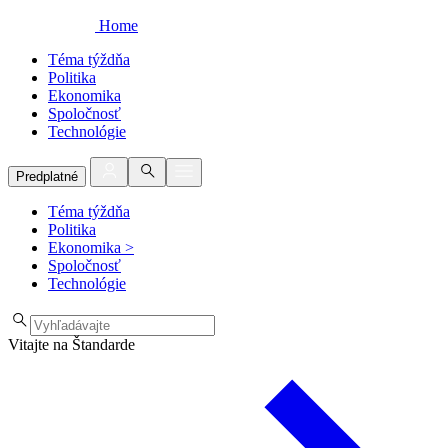
Home
Téma týždňa
Politika
Ekonomika
Spoločnosť
Technológie
Predplatné
Téma týždňa
Politika
Ekonomika
>
Spoločnosť
Technológie
Vitajte na Štandarde