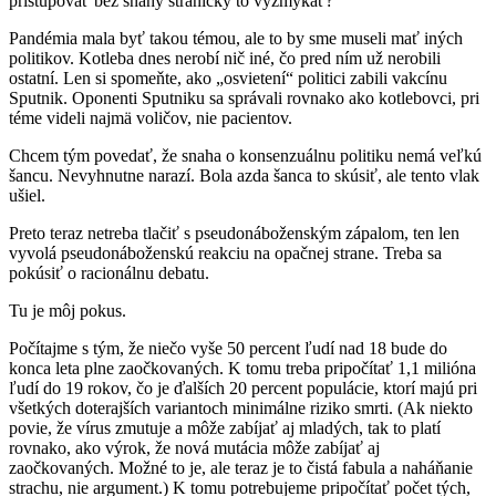
pristupovať bez snahy stranícky to vyžmýkať?
Pandémia mala byť takou témou, ale to by sme museli mať iných
politikov. Kotleba dnes nerobí nič iné, čo pred ním už nerobili
ostatní. Len si spomeňte, ako „osvietení“ politici zabili vakcínu
Sputnik. Oponenti Sputniku sa správali rovnako ako kotlebovci, pri
téme videli najmä voličov, nie pacientov.
Chcem tým povedať, že snaha o konsenzuálnu politiku nemá veľkú
šancu. Nevyhnutne narazí. Bola azda šanca to skúsiť, ale tento vlak
ušiel.
Preto teraz netreba tlačiť s pseudonáboženským zápalom, ten len
vyvolá pseudonáboženskú reakciu na opačnej strane. Treba sa
pokúsiť o racionálnu debatu.
Tu je môj pokus.
Počítajme s tým, že niečo vyše 50 percent ľudí nad 18 bude do
konca leta plne zaočkovaných. K tomu treba pripočítať 1,1 milióna
ľudí do 19 rokov, čo je ďalších 20 percent populácie, ktorí majú pri
všetkých doterajších variantoch minimálne riziko smrti. (Ak niekto
povie, že vírus zmutuje a môže zabíjať aj mladých, tak to platí
rovnako, ako výrok, že nová mutácia môže zabíjať aj
zaočkovaných. Možné to je, ale teraz je to čistá fabula a naháňanie
strachu, nie argument.) K tomu potrebujeme pripočítať počet tých,