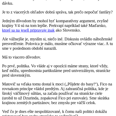
dávku.
Je to z viacerých ohľadov dobrá správa, tak prečo nepočuť fanfáry?
Jedným dôvodom by mohol byť komparatívny argument, zvyšné
krajiny V4 sú na tom lepšie. Prekvapí napríklad také Maďarsko,
ktoré sa na jeseň pripravuje inak
ako Slovensko.
Ale vážnejšie je, myslím si, niečo iné. Diskusiu ovládlo náboženské
presvedčenie. Polovica je málo, musíme očkovať výrazne viac. A tu
sme v poslednom období narazili.
Má to viacero dôvodov.
Po prvé, politika. Vo vláde aj v opozícii máme strany, ktoré vždy,
keď môžu, uprednostnia partikulárne pred univerzálnym, stranícke
pred slovenským.
Matovič sa vďaka tomu dostal k moci („Pôjdete do basy!“), Fico na
rovnakom princípe vládol predtým. Aj zahraničná politika, kde je
široký väčšinový súhlas, sa začala používať na stranícke ciele
(urobil to už Dzurinda, zopakoval Fico pri eurovale). Sme skrátka
krajinou zemitých partizánov, bez zmyslu pre väčší celok.
Veď čo je dnes ešte nespolitizované, k čomu naši politici dokážu