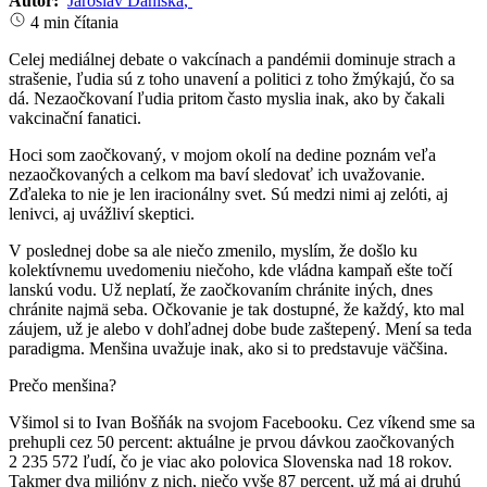
Autor:
Jaroslav Daniška
,
4 min čítania
Celej mediálnej debate o vakcínach a pandémii dominuje strach a
strašenie, ľudia sú z toho unavení a politici z toho žmýkajú, čo sa
dá. Nezaočkovaní ľudia pritom často myslia inak, ako by čakali
vakcinační fanatici.
Hoci som zaočkovaný, v mojom okolí na dedine poznám veľa
nezaočkovaných a celkom ma baví sledovať ich uvažovanie.
Zďaleka to nie je len iracionálny svet. Sú medzi nimi aj zelóti, aj
lenivci, aj uvážliví skeptici.
V poslednej dobe sa ale niečo zmenilo, myslím, že došlo ku
kolektívnemu uvedomeniu niečoho, kde vládna kampaň ešte točí
lanskú vodu. Už neplatí, že zaočkovaním chránite iných, dnes
chránite najmä seba. Očkovanie je tak dostupné, že každý, kto mal
záujem, už je alebo v dohľadnej dobe bude zaštepený. Mení sa teda
paradigma. Menšina uvažuje inak, ako si to predstavuje väčšina.
Prečo menšina?
Všimol si to Ivan Bošňák na svojom Facebooku. Cez víkend sme sa
prehupli cez 50 percent: aktuálne je prvou dávkou zaočkovaných
2 235 572 ľudí, čo je viac ako polovica Slovenska nad 18 rokov.
Takmer dva milióny z nich, niečo vyše 87 percent, už má aj druhú