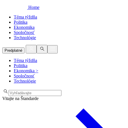
Home
Téma týždňa
Politika
Ekonomika
Spoločnosť
Technológie
Predplatné
Téma týždňa
Politika
Ekonomika
>
Spoločnosť
Technológie
Vitajte na Štandarde