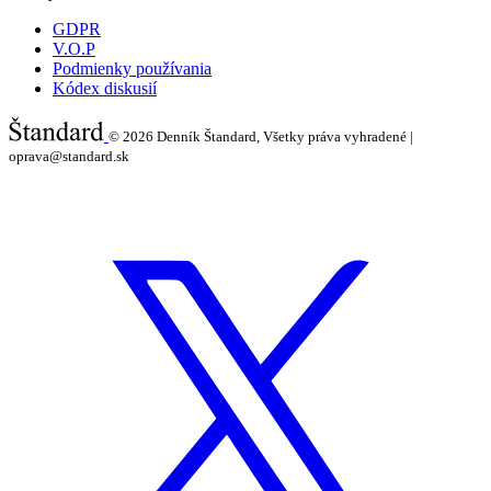
GDPR
V.O.P
Podmienky používania
Kódex diskusií
© 2026
Denník Štandard, Všetky práva vyhradené |
oprava@standard.sk