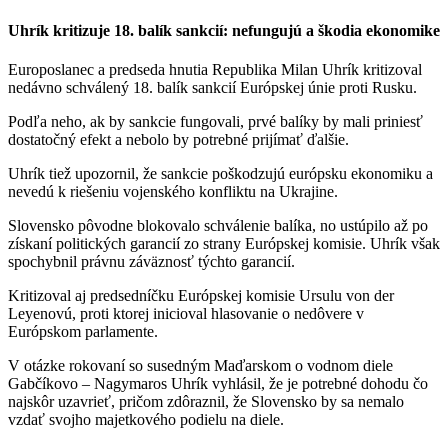
Uhrík kritizuje 18. balík sankcií: nefungujú a škodia ekonomike
Europoslanec a predseda hnutia Republika Milan Uhrík kritizoval
nedávno schválený 18. balík sankcií Európskej únie proti Rusku.
Podľa neho, ak by sankcie fungovali, prvé balíky by mali priniesť
dostatočný efekt a nebolo by potrebné prijímať ďalšie.
Uhrík tiež upozornil, že sankcie poškodzujú európsku ekonomiku a
nevedú k riešeniu vojenského konfliktu na Ukrajine.
Slovensko pôvodne blokovalo schválenie balíka, no ustúpilo až po
získaní politických garancií zo strany Európskej komisie. Uhrík však
spochybnil právnu záväznosť týchto garancií.
Kritizoval aj predsedníčku Európskej komisie Ursulu von der
Leyenovú, proti ktorej inicioval hlasovanie o nedôvere v
Európskom parlamente.
V otázke rokovaní so susedným Maďarskom o vodnom diele
Gabčíkovo – Nagymaros Uhrík vyhlásil, že je potrebné dohodu čo
najskôr uzavrieť, pričom zdôraznil, že Slovensko by sa nemalo
vzdať svojho majetkového podielu na diele.