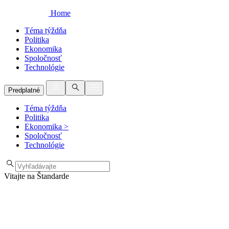
Home
Téma týždňa
Politika
Ekonomika
Spoločnosť
Technológie
Predplatné
Téma týždňa
Politika
Ekonomika
>
Spoločnosť
Technológie
Vitajte na Štandarde