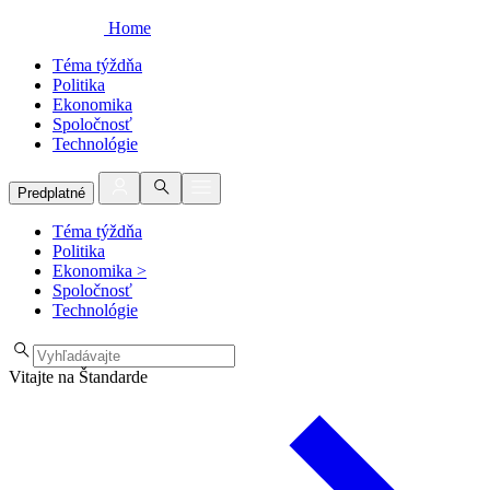
Home
Téma týždňa
Politika
Ekonomika
Spoločnosť
Technológie
Predplatné
Téma týždňa
Politika
Ekonomika
>
Spoločnosť
Technológie
Vitajte na Štandarde