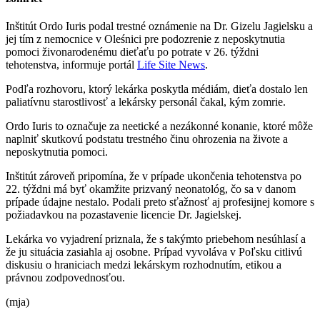
Inštitút Ordo Iuris podal trestné oznámenie na Dr. Gizelu Jagielsku a
jej tím z nemocnice v Oleśnici pre podozrenie z neposkytnutia
pomoci živonarodenému dieťaťu po potrate v 26. týždni
tehotenstva, informuje portál
Life Site News
.
Podľa rozhovoru, ktorý lekárka poskytla médiám, dieťa dostalo len
paliatívnu starostlivosť a lekársky personál čakal, kým zomrie.
Ordo Iuris to označuje za neetické a nezákonné konanie, ktoré môže
naplniť skutkovú podstatu trestného činu ohrozenia na živote a
neposkytnutia pomoci.
Inštitút zároveň pripomína, že v prípade ukončenia tehotenstva po
22. týždni má byť okamžite prizvaný neonatológ, čo sa v danom
prípade údajne nestalo. Podali preto sťažnosť aj profesijnej komore s
požiadavkou na pozastavenie licencie Dr. Jagielskej.
Lekárka vo vyjadrení priznala, že s takýmto priebehom nesúhlasí a
že ju situácia zasiahla aj osobne. Prípad vyvoláva v Poľsku citlivú
diskusiu o hraniciach medzi lekárskym rozhodnutím, etikou a
právnou zodpovednosťou.
(mja)