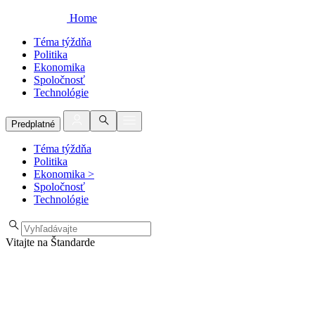
Home
Téma týždňa
Politika
Ekonomika
Spoločnosť
Technológie
Predplatné
Téma týždňa
Politika
Ekonomika
>
Spoločnosť
Technológie
Vitajte na Štandarde