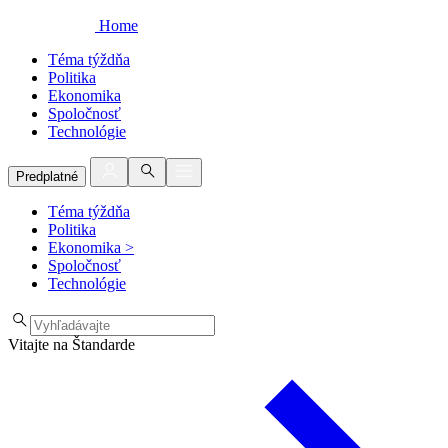
Home
Téma týždňa
Politika
Ekonomika
Spoločnosť
Technológie
Predplatné
Téma týždňa
Politika
Ekonomika
>
Spoločnosť
Technológie
Vitajte na Štandarde