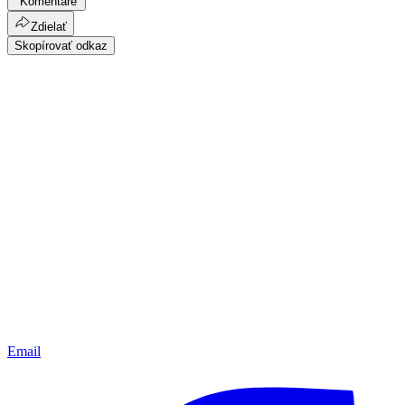
Komentáre
Zdielať
Skopírovať odkaz
Email