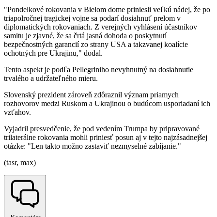
"Pondelkové rokovania v Bielom dome priniesli veľkú nádej, že po
triapolročnej tragickej vojne sa podarí dosiahnuť prelom v
diplomatických rokovaniach. Z verejných vyhlásení účastníkov
samitu je zjavné, že sa črtá jasná dohoda o poskytnutí
bezpečnostných garancií zo strany USA a takzvanej koalície
ochotných pre Ukrajinu," dodal.
Tento aspekt je podľa Pellegriniho nevyhnutný na dosiahnutie
trvalého a udržateľného mieru.
Slovenský prezident zároveň zdôraznil význam priamych
rozhovorov medzi Ruskom a Ukrajinou o budúcom usporiadaní ich
vzťahov.
Vyjadril presvedčenie, že pod vedením Trumpa by pripravované
trilaterálne rokovania mohli priniesť posun aj v tejto najzásadnejšej
otázke: "Len takto možno zastaviť nezmyselné zabíjanie."
(tasr, max)