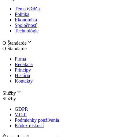
Téma týždňa
Politika
Ekonomika
Spoločnosť
Technológie
O Štandarde
O Štandarde
Firma
Redakcia
Princípy
História
Kontakty
Služby
Služby
GDPR
V.O.P
Podmienky používania
Kódex diskusií