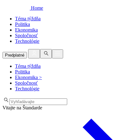
Home
Téma týždňa
Politika
Ekonomika
Spoločnosť
Technológie
Predplatné
Téma týždňa
Politika
Ekonomika
>
Spoločnosť
Technológie
Vitajte na Štandarde