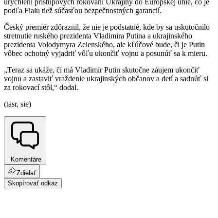
urýchlení prístupových rokovaní Ukrajiny do Európskej únie, čo je
podľa Fialu tiež súčasťou bezpečnostných garancií.
Český premiér zdôraznil, že nie je podstatné, kde by sa uskutočnilo
stretnutie ruského prezidenta Vladimira Putina a ukrajinského
prezidenta Volodymyra Zelenského, ale kľúčové bude, či je Putin
vôbec ochotný vyjadriť vôľu ukončiť vojnu a posunúť sa k mieru.
„Teraz sa ukáže, či má Vladimir Putin skutočne záujem ukončiť
vojnu a zastaviť vraždenie ukrajinských občanov a detí a sadnúť si
za rokovací stôl,“ dodal.
(tasr, sie)
Komentáre
Zdielať
Skopírovať odkaz