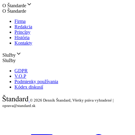
O Štandarde
O Štandarde
Firma
Redakcia
Princípy
História
Kontakty
Služby
Služby
GDPR
V.O.P
Podmienky používania
Kódex diskusií
© 2026
Denník Štandard, Všetky práva vyhradené |
oprava@standard.sk