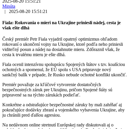
2025-08-20 15:51:21
Minúta
|
2025-08-20 15:51:21
Fiala: Rokovania o mieri na Ukrajine priniesli nádej, cesta je
však ešte dlhá
Český premiér Petr Fiala vyjadril opatrný optimizmus ohľadom
rokovaní o ukončení vojny na Ukrajine, ktoré podľa neho priniesli
viditeľný posun a nádej na dosiahnutie mieru. Zdôraznil však, že
cesta k trvalému mieru je ešte dlhá.
Fiala ocenil intenzívnu spoluprácu Spojených štátov s tzv. koalíciou
ochotných a spomenul, že EÚ spolu s USA pripravuje nový
sankčný balík v prípade, že Rusko nebude ochotné konflikt ukončiť.
Premiér považuje za kľúčové vytvorenie dostatočných
bezpečnostných záruk pre Ukrajinu, pričom Spojené štáty sú
pripravené sa na týchto zárukách podieľať.
Konkrétne a odstrašujúce bezpečnostné záruky by mali zahŕňať aj
pokračujúce dodávky zbraní a vojenského vybavenia Ukrajine, aby
ju chránili pred ďalšou agresiou.
Na nedávnom online stretnutí Európskej rady diskutovali aj o