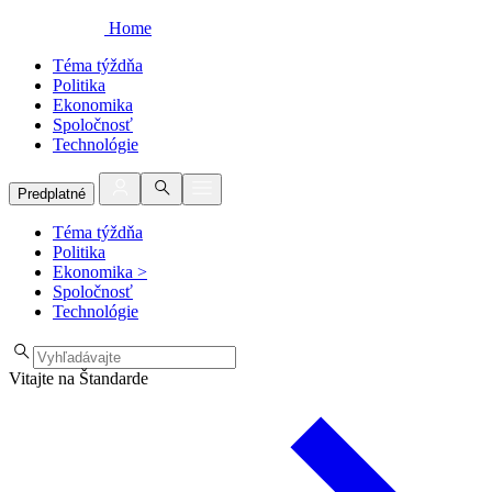
Home
Téma týždňa
Politika
Ekonomika
Spoločnosť
Technológie
Predplatné
Téma týždňa
Politika
Ekonomika
>
Spoločnosť
Technológie
Vitajte na Štandarde