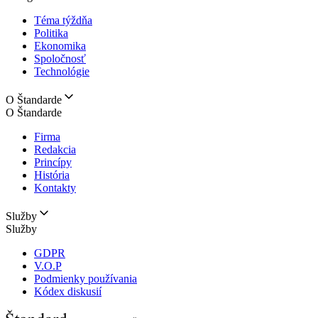
Téma týždňa
Politika
Ekonomika
Spoločnosť
Technológie
O Štandarde
O Štandarde
Firma
Redakcia
Princípy
História
Kontakty
Služby
Služby
GDPR
V.O.P
Podmienky používania
Kódex diskusií