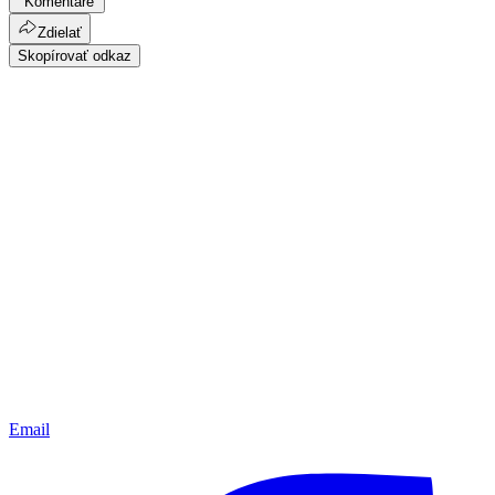
Komentáre
Zdielať
Skopírovať odkaz
Email