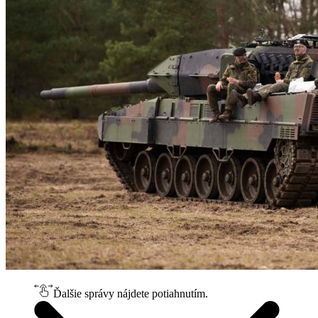
Ďalšie správy nájdete potiahnutím.