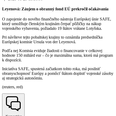
Leyenová: Záujem o obranný fond EÚ prekročil očakávania
O zapojenie do nového finančného nástroja Európskej únie SAFE,
ktorý umožňuje členským krajinám čerpať pôžičky na nákup
vojenského vybavenia, požiadalo 19 štátov vrátane Lotyšska.
Pri návšteve tejto pobaltskej krajiny to oznámila predsedníčka
Európskej komisie Ursula von der Leyenová.
Podľa nej Komisia eviduje žiadosti o financovanie v celkovej
hodnote 150 miliárd eur – čo je maximálna suma, ktorú má program
k dispozícii.
Iniciatíva SAFE, spustená začiatkom tohto roka, má posilniť
obranyschopnosť Európy a pomôcť štátom doplniť vojenské zásoby
aj strategickú autonómiu.
(reuters, red)