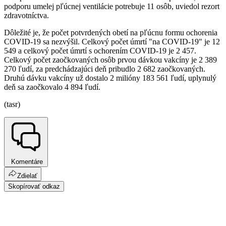
podporu umelej pľúcnej ventilácie potrebuje 11 osôb, uviedol rezort
zdravotníctva.
Dôležité je, že počet potvrdených obetí na pľúcnu formu ochorenia
COVID-19 sa nezvýšil. Celkový počet úmrtí "na COVID-19" je 12
549 a celkový počet úmrtí s ochorením COVID-19 je 2 457.
Celkový počet zaočkovaných osôb prvou dávkou vakcíny je 2 389
270 ľudí, za predchádzajúci deň pribudlo 2 682 zaočkovaných.
Druhú dávku vakcíny už dostalo 2 milióny 183 561 ľudí, uplynulý
deň sa zaočkovalo 4 894 ľudí.
(tasr)
Komentáre
Zdielať
Skopírovať odkaz