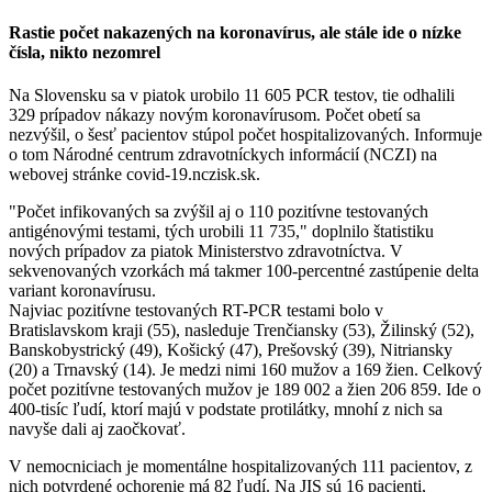
Rastie počet nakazených na koronavírus, ale stále ide o nízke
čísla, nikto nezomrel
Na Slovensku sa v piatok urobilo 11 605 PCR testov, tie odhalili
329 prípadov nákazy novým koronavírusom. Počet obetí sa
nezvýšil, o šesť pacientov stúpol počet hospitalizovaných. Informuje
o tom Národné centrum zdravotníckych informácií (NCZI) na
webovej stránke covid-19.nczisk.sk.
"Počet infikovaných sa zvýšil aj o 110 pozitívne testovaných
antigénovými testami, tých urobili 11 735," doplnilo štatistiku
nových prípadov za piatok Ministerstvo zdravotníctva. V
sekvenovaných vzorkách má takmer 100-percentné zastúpenie delta
variant koronavírusu.
Najviac pozitívne testovaných RT-PCR testami bolo v
Bratislavskom kraji (55), nasleduje Trenčiansky (53), Žilinský (52),
Banskobystrický (49), Košický (47), Prešovský (39), Nitriansky
(20) a Trnavský (14). Je medzi nimi 160 mužov a 169 žien. Celkový
počet pozitívne testovaných mužov je 189 002 a žien 206 859. Ide o
400-tisíc ľudí, ktorí majú v podstate protilátky, mnohí z nich sa
navyše dali aj zaočkovať.
V nemocniciach je momentálne hospitalizovaných 111 pacientov, z
nich potvrdené ochorenie má 82 ľudí. Na JIS sú 16 pacienti,