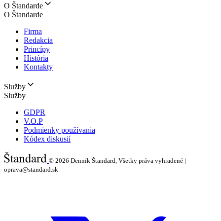
O Štandarde
O Štandarde
Firma
Redakcia
Princípy
História
Kontakty
Služby
Služby
GDPR
V.O.P
Podmienky používania
Kódex diskusií
© 2026
Denník Štandard, Všetky práva vyhradené |
oprava@standard.sk