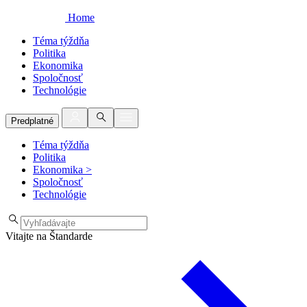
Home
Téma týždňa
Politika
Ekonomika
Spoločnosť
Technológie
Predplatné
Téma týždňa
Politika
Ekonomika
>
Spoločnosť
Technológie
Vitajte na Štandarde