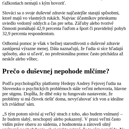
ťažkostiach nemajú s kým hovoriť.
Slováci sa o svoje duševné zdravie najčastejšie starajú spôsobmi,
ktoré majú vo vlastných rukách. Najviac účastníkov prieskumu
uviedlo vedomý oddych a čas pre seba. Záľuby alebo tvorivé
činnosti pomáhajú 42,9 percenta ľuďom a šport či pravidelný pohyb
32,9 percenta respondentom.
Odborná pomoc je však v bežnej starostlivosti o duševné zdravie
zastúpená výrazne menej. Dáta naznačujú, že ľudia si síce hľadajú
spôsoby, ako si uľaviť, no profesionálna pomoc často prichádza až
neskôr alebo vôbec.
Prečo o duševnej nepohode mlčíme?
Podľa psychologičky platformy Hedepy Andrey Fejovej ľudia na
Slovensku o psychických problémoch stále veľmi nehovoria, hlavne
pre stigmu. Dopĺňa, že dlhé roky tu fungovalo nastavenie, že
problémy si má človek riešiť doma, nevyťahovať ich von a ideálne
ich zvládnuť sám.
„S tým potom súvisí aj veľký strach z toho, ako budem vnímaný –
že budem slabý, neschopný alebo pokazený. V praxi veľmi často
vidím práve obavu zo súdenia, z hodnotenia a zároveň silný