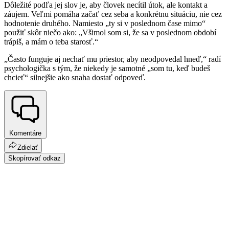
Dôležité podľa jej slov je, aby človek necítil útok, ale kontakt a
záujem. Veľmi pomáha začať cez seba a konkrétnu situáciu, nie cez
hodnotenie druhého. Namiesto „ty si v poslednom čase mimo“
použiť skôr niečo ako: „Všimol som si, že sa v poslednom období
trápiš, a mám o teba starosť.“
„Často funguje aj nechať mu priestor, aby neodpovedal hneď,“ radí
psychologička s tým, že niekedy je samotné „som tu, keď budeš
chcieť“ silnejšie ako snaha dostať odpoveď.
Komentáre
Zdielať
Skopírovať odkaz