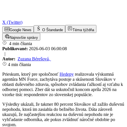
X (Twitter)
Google News
O Štandarde
Téma týždňa
Najnovšie správy
4 min čítania
Publikované:
2026-06-03 06:00:08
|
Autor:
Zuzana Bérešová
,
4 min čítania
Prieskum, ktorý pre spoločnosť
Hedepy
realizovala výskumná
agentúra MN Force, zachytáva postoje a skúsenosti Slovákov v
oblasti duševného zdravia, spôsobov zvládania ťažkostí aj vzťahu k
odbornej pomoci. Zber dát sa uskutočnil koncom apríla 2026 na
vzorke tisíc respondentov zo slovenskej populácie.
Výsledky ukázali, že takmer 80 percent Slovákov už zažilo duševnú
nepohodu, ktorá im zasiahla do bežného života. Dáta zároveň
ukazujú, že najčastejšou reakciou na duševnú nepohodu nie je
vyhľadanie odborníka, ale pokus zvládnuť náročné obdobie po
svojom.