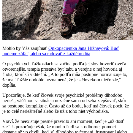
Mohlo by Vás zaujímať
Onkopacientka Jana Hižnayová: Buď
budeme zúfať, alebo sa radovať z každého dňa
O psychických ťažkostiach sa začína podľa jej slov hovoriť oveľa
otvorenejšie, terapia prestáva byť tabu a verejne o nej hovoria aj
ľudia, ktorí sú viditeľní. „A to podľa mňa postupne normalizuje to,
že mať ťažšie obdobie neznamená, že je s človekom niečo zle,“
dopĺňa.
Upozorňuje, že keď človek svoje psychické problémy dlhodobo
nerieši, väčšinou sa situácia nezačne sama od seba zlepšovať, skôr
sa postupne komplikuje. Často až do bodu, keď má človek pocit, že
je to celé neriešiteľné alebo že už z toho niet východiska.
Vraví, že neexistuje presné pravidlo ani moment, keď je „už dosť
zle“. Upozorňuje však, že mnoho ľudí sa k odbornej pomoci
dostane až vo chvíli, keď sú dlhodobo vyčerpaní, frustrovaní alebo