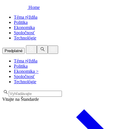
Home
Téma týždňa
Politika
Ekonomika
Spoločnosť
Technológie
Predplatné
Téma týždňa
Politika
Ekonomika
>
Spoločnosť
Technológie
Vitajte na Štandarde