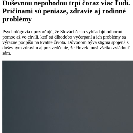
Duševnou nepohodou trpí čoraz viac ľudí.
Príčinami sú peniaze, zdravie aj rodinné
problémy
Psychológovia upozorňujú, že Slováci často vyhľadajú odbornú
pomoc až vo chvíli, keď sú dlhodobo vyčerpaní a ich problémy sa
výrazne podpíšu na kvalite života. Dôvodom býva stigma spojená s
duševným zdravím aj presvedčenie, že človek musí všetko zvládnuť
sám.