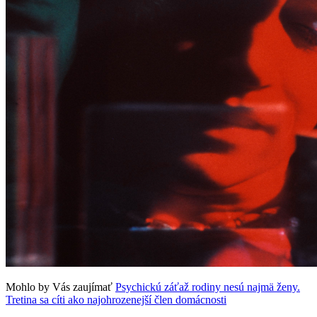
Mohlo by Vás zaujímať
Psychickú záťaž rodiny nesú najmä ženy.
Tretina sa cíti ako najohrozenejší člen domácnosti