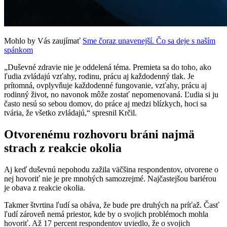
Mohlo by Vás zaujímať
Sme čoraz unavenejší. Čo sa deje s naším
spánkom
„Duševné zdravie nie je oddelená téma. Premieta sa do toho, ako
ľudia zvládajú vzťahy, rodinu, prácu aj každodenný tlak. Je
prítomná, ovplyvňuje každodenné fungovanie, vzťahy, prácu aj
rodinný život, no navonok môže zostať nepomenovaná. Ľudia si ju
často nesú so sebou domov, do práce aj medzi blízkych, hoci sa
tvária, že všetko zvládajú,“ spresnil Krčil.
Otvorenému rozhovoru bráni najmä
strach z reakcie okolia
Aj keď duševnú nepohodu zažila väčšina respondentov, otvorene o
nej hovoriť nie je pre mnohých samozrejmé. Najčastejšou bariérou
je obava z reakcie okolia.
Takmer štvrtina ľudí sa obáva, že bude pre druhých na príťaž. Časť
ľudí zároveň nemá priestor, kde by o svojich problémoch mohla
hovoriť. Až 17 percent respondentov uviedlo, že o svojich