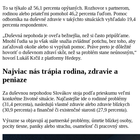
To sa týkalo až 56,1 percenta opýtaných. Rozhovor s partnerom,
rodinou alebo priateľmi pomohol 46,2 percenta ľuďom. Pomoc
odborníka na duševné zdravie v takýchto situáciách vyhľadalo 19,4
percenta respondentov.
„Duševná nepohoda je oveľa bežnejšia, než si často pripúšťame.
Mnohí ľudia sa ju však stále snažia zvládnuť potichu, bez toho, aby
zaťažovali okolie alebo si vypýtali pomoc. Práve preto je dôležité
hovoriť o duševnom zdraví skôr, než sa problém stane neúnosným,“
hovorí Lukáš Krčil z platformy Hedepy.
Najviac nás trápia rodina, zdravie a
peniaze
Za duševnou nepohodou Slovákov stoja podľa prieskumu veľmi
konkrétne životné situácie. Najčastejšie ide o rodinné problémy
(31,4 percenta), nasledujú vlastné zdravie alebo zdravie blízkych
(30,9 percenta) a finančné či existenčné starosti (27,9 percenta).
Výrazne sa objavujú aj partnerské problémy, úmrtie blízkej osoby,
pocity tiesne, paniky alebo strachu, osamelosť či pracovný stres.