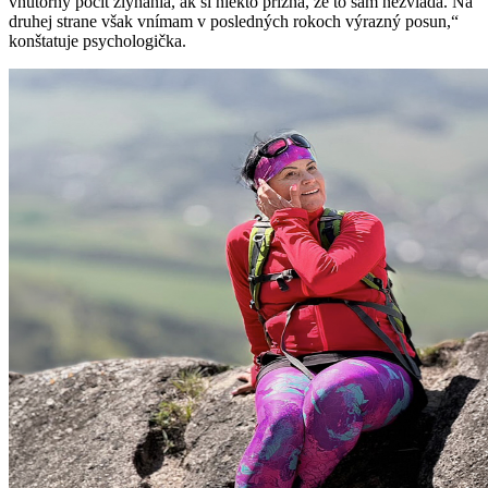
vnútorný pocit zlyhania, ak si niekto prizná, že to sám nezvláda. Na
druhej strane však vnímam v posledných rokoch výrazný posun,“
konštatuje psychologička.