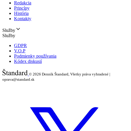
Redakcia
Princípy
História
Kontakty
Služby
Služby
GDPR
V.O.P
Podmienky používania
Kódex diskusií
© 2026
Denník Štandard, Všetky práva vyhradené |
oprava@standard.sk