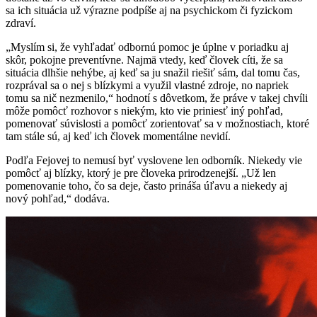
sa ich situácia už výrazne podpíše aj na psychickom či fyzickom
zdraví.
„Myslím si, že vyhľadať odbornú pomoc je úplne v poriadku aj
skôr, pokojne preventívne. Najmä vtedy, keď človek cíti, že sa
situácia dlhšie nehýbe, aj keď sa ju snažil riešiť sám, dal tomu čas,
rozprával sa o nej s blízkymi a využil vlastné zdroje, no napriek
tomu sa nič nezmenilo,“ hodnotí s dôvetkom, že práve v takej chvíli
môže pomôcť rozhovor s niekým, kto vie priniesť iný pohľad,
pomenovať súvislosti a pomôcť zorientovať sa v možnostiach, ktoré
tam stále sú, aj keď ich človek momentálne nevidí.
Podľa Fejovej to nemusí byť vyslovene len odborník. Niekedy vie
pomôcť aj blízky, ktorý je pre človeka prirodzenejší. „Už len
pomenovanie toho, čo sa deje, často prináša úľavu a niekedy aj
nový pohľad,“ dodáva.