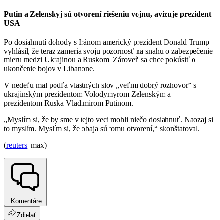
Putin a Zelenskyj sú otvorení riešeniu vojnu, avizuje prezident
USA
Po dosiahnutí dohody s Iránom americký prezident Donald Trump
vyhlásil, že teraz zameria svoju pozornosť na snahu o zabezpečenie
mieru medzi Ukrajinou a Ruskom. Zároveň sa chce pokúsiť o
ukončenie bojov v Libanone.
V nedeľu mal podľa vlastných slov „veľmi dobrý rozhovor“ s
ukrajinským prezidentom Volodymyrom Zelenským a
prezidentom Ruska Vladimirom Putinom.
„Myslím si, že by sme v tejto veci mohli niečo dosiahnuť. Naozaj si
to myslím. Myslím si, že obaja sú tomu otvorení,“ skonštatoval.
(
reuters
, max)
Komentáre
Zdielať