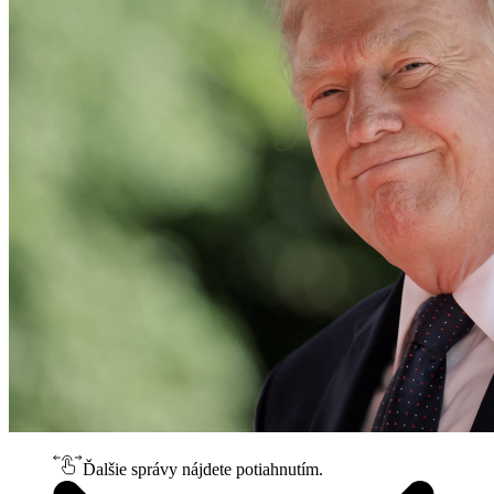
Ďalšie správy nájdete potiahnutím.