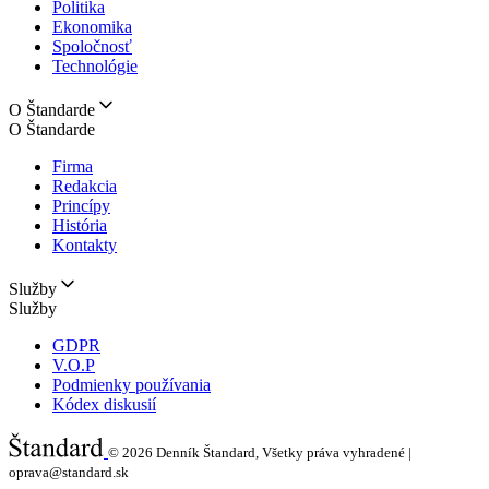
Politika
Ekonomika
Spoločnosť
Technológie
O Štandarde
O Štandarde
Firma
Redakcia
Princípy
História
Kontakty
Služby
Služby
GDPR
V.O.P
Podmienky používania
Kódex diskusií
© 2026
Denník Štandard, Všetky práva vyhradené |
oprava@standard.sk