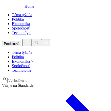
Home
Téma týždňa
Politika
Ekonomika
Spoločnosť
Technológie
Predplatné
Téma týždňa
Politika
Ekonomika
>
Spoločnosť
Technológie
Vitajte na Štandarde