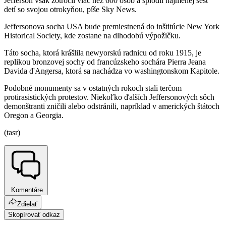
Jefferson však zotročil viac než 600 osôb a splodil najmenej šesť
detí so svojou otrokyňou, píše Sky News.
Jeffersonova socha USA bude premiestnená do inštitúcie New York
Historical Society, kde zostane na dlhodobú výpožičku.
Táto socha, ktorá krášlila newyorskú radnicu od roku 1915, je
replikou bronzovej sochy od francúzskeho sochára Pierra Jeana
Davida d'Angersa, ktorá sa nachádza vo washingtonskom Kapitole.
Podobné monumenty sa v ostatných rokoch stali terčom
protirasistických protestov. Niekoľko ďalších Jeffersonových sôch
demonštranti zničili alebo odstránili, napríklad v amerických štátoch
Oregon a Georgia.
(tasr)
Komentáre
Zdielať
Skopírovať odkaz