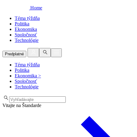
Home
Téma týždňa
Politika
Ekonomika
Spoločnosť
Technológie
Predplatné
Téma týždňa
Politika
Ekonomika
>
Spoločnosť
Technológie
Vitajte na Štandarde