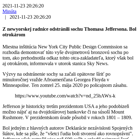
2021-11-23 20:26:20
Minúta
|
2021-11-23 20:26:20
Z newyorskej radnice odstránili sochu Thomasa Jeffersona. Bol
otrokárom
Miestna inštitúcia New York City Public Design Commission sa
rozhodla demontovať túto vyše dvojmetrovú bronzovú sochu po
tom, ako prehodnotila odkaz tohto otca-zakladateľa, ktorý však bol
aj otrokárom, informovala v utorok stanica Sky News.
Výzvy na odstránenie sochy sa začali opätovne šíriť po
minuloročnej vražde Afroameričana Georgea Floyda v
Minneapolise. Ten zomrel 25. mája 2020 po policajnom zásahu.
https://www.youtube.com/watch?v=nd_25hAWx-k
Jefferson je historicky tretím prezidentom USA a jeho podobizeň
možno nájsť aj na dvojdolárovej bankovke či na súsoší Mount
Rushmore. V prezidentskom úrade pôsobil v rokoch 1801 – 1809.
Bol jedným z hlavných autorov Deklarácie nezávislosti Spojených
štátov, kde sa píše, že "všetci ľudia boli stvorení ako rovnoprávni".