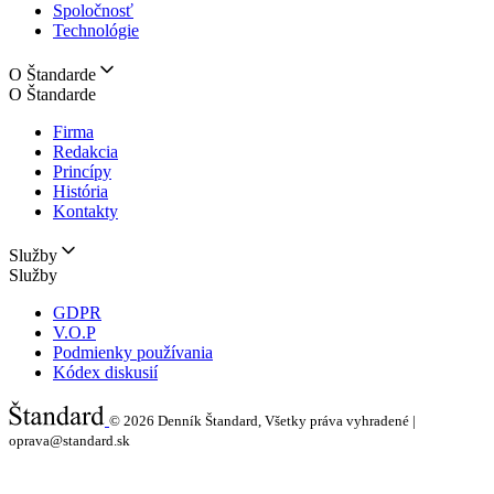
Spoločnosť
Technológie
O Štandarde
O Štandarde
Firma
Redakcia
Princípy
História
Kontakty
Služby
Služby
GDPR
V.O.P
Podmienky používania
Kódex diskusií
© 2026
Denník Štandard, Všetky práva vyhradené |
oprava@standard.sk