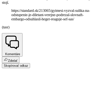
stojí.
https://standard.sk/213065/gyimesi-vyzval-sulika-na-
odstupenie-je-diletant-verejne-podrezal-slovnaft-
embargo-odsuhlasil-heger-reaguje-sef-sas/
(tasr)
Komentáre
Zdielať
Skopírovať odkaz