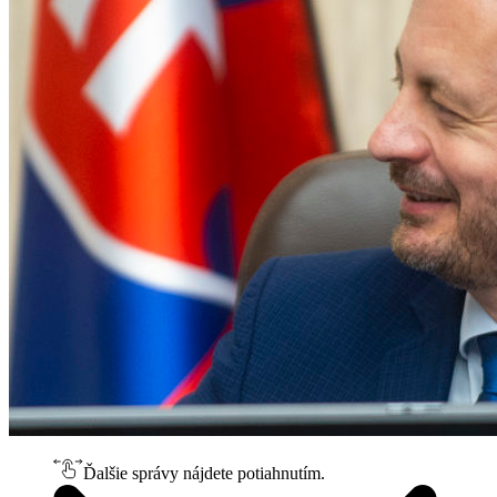
Ďalšie správy nájdete potiahnutím.