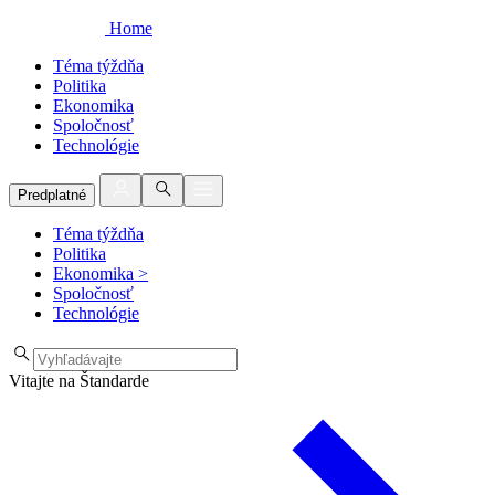
Home
Téma týždňa
Politika
Ekonomika
Spoločnosť
Technológie
Predplatné
Téma týždňa
Politika
Ekonomika
>
Spoločnosť
Technológie
Vitajte na Štandarde