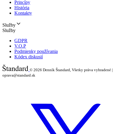
Princípy
História
Kontakty
Služby
Služby
GDPR
V.O.P
Podmienky používania
Kódex diskusií
© 2026
Denník Štandard, Všetky práva vyhradené |
oprava@standard.sk