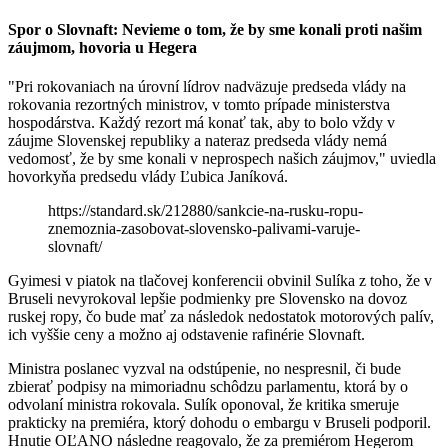
Spor o Slovnaft: Nevieme o tom, že by sme konali proti našim
záujmom, hovoria u Hegera
"Pri rokovaniach na úrovní lídrov nadväzuje predseda vlády na
rokovania rezortných ministrov, v tomto prípade ministerstva
hospodárstva. Každý rezort má konať tak, aby to bolo vždy v
záujme Slovenskej republiky a nateraz predseda vlády nemá
vedomosť, že by sme konali v neprospech našich záujmov," uviedla
hovorkyňa predsedu vlády Ľubica Janíková.
https://standard.sk/212880/sankcie-na-rusku-ropu-
znemoznia-zasobovat-slovensko-palivami-varuje-
slovnaft/
Gyimesi v piatok na tlačovej konferencii obvinil Sulíka z toho, že v
Bruseli nevyrokoval lepšie podmienky pre Slovensko na dovoz
ruskej ropy, čo bude mať za následok nedostatok motorových palív,
ich vyššie ceny a možno aj odstavenie rafinérie Slovnaft.
Ministra poslanec vyzval na odstúpenie, no nespresnil, či bude
zbierať podpisy na mimoriadnu schôdzu parlamentu, ktorá by o
odvolaní ministra rokovala. Sulík oponoval, že kritika smeruje
prakticky na premiéra, ktorý dohodu o embargu v Bruseli podporil.
Hnutie OĽANO následne reagovalo, že za premiérom Hegerom