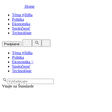
Home
Téma týždňa
Politika
Ekonomika
Spoločnosť
Technológie
Predplatné
Téma týždňa
Politika
Ekonomika
>
Spoločnosť
Technológie
Vitajte na Štandarde