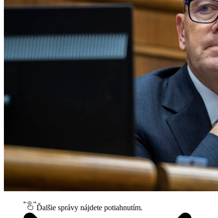
Ďalšie správy nájdete potiahnutím.