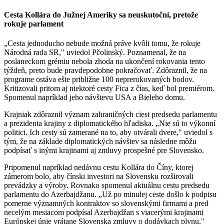
Cesta Kollára do Južnej Ameriky sa neuskutoční, pretože
rokuje parlament
„Cesta jednoducho nebude možná práve kvôli tomu, že rokuje
Národná rada SR," uviedol Pčolinský. Poznamenal, že na
poslaneckom grémiu nebola zhoda na ukončení rokovania tento
týždeň, preto bude pravdepodobne pokračovať. Zdôraznil, že na
programe ostáva ešte približne 100 neprerokovaných bodov.
Kritizovali pritom aj niektoré cesty Fica z čias, keď bol premiérom.
Spomenul napríklad jeho návštevu USA a Bieleho domu.
Krajniak zdôraznil význam zahraničných ciest predsedu parlamentu
a prezidenta krajiny z diplomatického hľadiska. „Nie sú to výkonní
politici. Ich cesty sú zamerané na to, aby otvárali dvere," uviedol s
tým, že na základe diplomatických návštev sa následne môžu
podpísať s inými krajinami aj zmluvy prospešné pre Slovensko.
Pripomenul napríklad nedávnu cestu Kollára do Číny, ktorej
zámerom bolo, aby čínski investori na Slovensku rozširovali
prevádzky a výroby. Rovnako spomenul aktuálnu cestu predsedu
parlamentu do Azerbajdžanu. „Už po minulej ceste došlo k podpisu
pomerne významných kontraktov so slovenskými firmami a pred
necelým mesiacom podpísal Azerbajdžan s viacerými krajinami
Európskej únie vrátane Slovenska zmluvy o dodávkach plynu,"