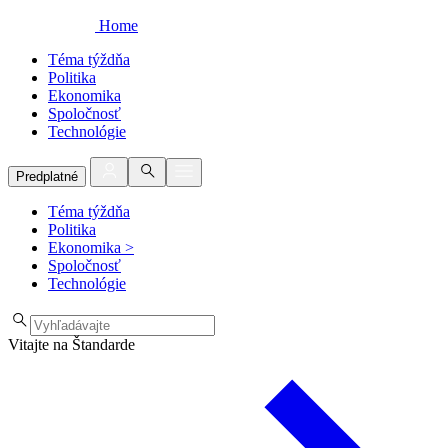
Home
Téma týždňa
Politika
Ekonomika
Spoločnosť
Technológie
Predplatné
Téma týždňa
Politika
Ekonomika
>
Spoločnosť
Technológie
Vitajte na Štandarde