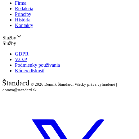
Firma
Redakcia
Princípy
História
Kontakty
Služby
Služby
GDPR
V.O.P
Podmienky používania
Kódex diskusií
© 2026
Denník Štandard, Všetky práva vyhradené |
oprava@standard.sk