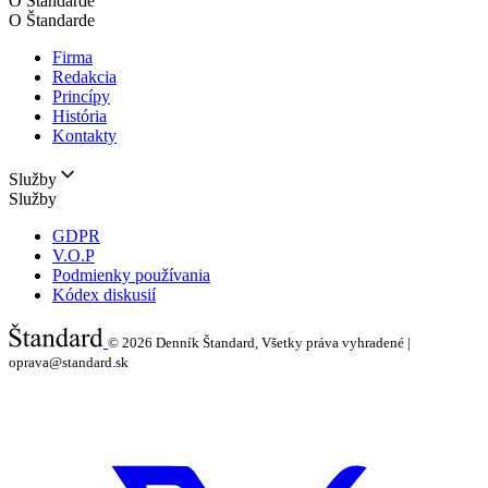
O Štandarde
O Štandarde
Firma
Redakcia
Princípy
História
Kontakty
Služby
Služby
GDPR
V.O.P
Podmienky používania
Kódex diskusií
© 2026
Denník Štandard, Všetky práva vyhradené |
oprava@standard.sk