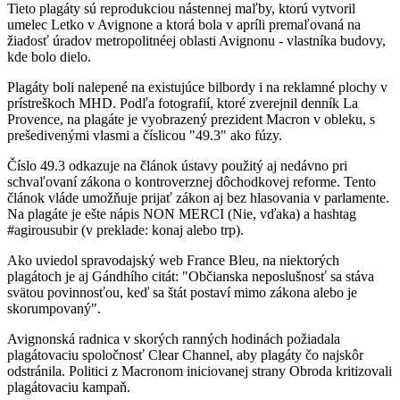
Tieto plagáty sú reprodukciou nástennej maľby, ktorú vytvoril
umelec Letko v Avignone a ktorá bola v apríli premaľovaná na
žiadosť úradov metropolitnéej oblasti Avignonu - vlastníka budovy,
kde bolo dielo.
Plagáty boli nalepené na existujúce bilbordy i na reklamné plochy v
prístreškoch MHD. Podľa fotografií, ktoré zverejnil denník La
Provence, na plagáte je vyobrazený prezident Macron v obleku, s
prešedivenými vlasmi a číslicou "49.3" ako fúzy.
Číslo 49.3 odkazuje na článok ústavy použitý aj nedávno pri
schvaľovaní zákona o kontroverznej dôchodkovej reforme. Tento
článok vláde umožňuje prijať zákon aj bez hlasovania v parlamente.
Na plagáte je ešte nápis NON MERCI (Nie, vďaka) a hashtag
#agirousubir (v preklade: konaj alebo trp).
Ako uviedol spravodajský web France Bleu, na niektorých
plagátoch je aj Gándhího citát: "Občianska neposlušnosť sa stáva
svätou povinnosťou, keď sa štát postaví mimo zákona alebo je
skorumpovaný".
Avignonská radnica v skorých ranných hodinách požiadala
plagátovaciu spoločnosť Clear Channel, aby plagáty čo najskôr
odstránila. Politici z Macronom iniciovanej strany Obroda kritizovali
plagátovaciu kampaň.