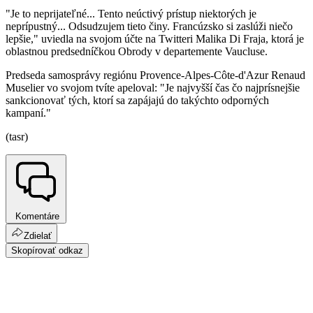
"Je to neprijateľné... Tento neúctivý prístup niektorých je
neprípustný... Odsudzujem tieto činy. Francúzsko si zaslúži niečo
lepšie," uviedla na svojom účte na Twitteri Malika Di Fraja, ktorá je
oblastnou predsedníčkou Obrody v departemente Vaucluse.
Predseda samosprávy regiónu Provence-Alpes-Côte-d'Azur Renaud
Muselier vo svojom tvíte apeloval: "Je najvyšší čas čo najprísnejšie
sankcionovať tých, ktorí sa zapájajú do takýchto odporných
kampaní."
(tasr)
Komentáre
Zdielať
Skopírovať odkaz