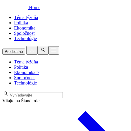
Home
Téma týždňa
Politika
Ekonomika
Spoločnosť
Technológie
Predplatné
Téma týždňa
Politika
Ekonomika
>
Spoločnosť
Technológie
Vitajte na Štandarde