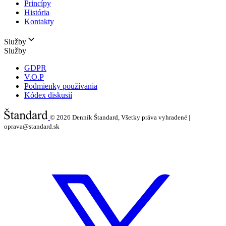
Princípy
História
Kontakty
Služby
Služby
GDPR
V.O.P
Podmienky používania
Kódex diskusií
© 2026
Denník Štandard, Všetky práva vyhradené |
oprava@standard.sk