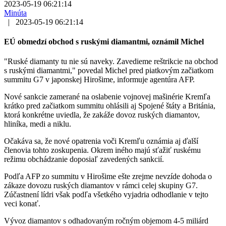
2023-05-19 06:21:14
Minúta
|
2023-05-19 06:21:14
EÚ obmedzí obchod s ruskými diamantmi, oznámil Michel
"Ruské diamanty tu nie sú naveky. Zavedieme reštrikcie na obchod
s ruskými diamantmi," povedal Michel pred piatkovým začiatkom
summitu G7 v japonskej Hirošime, informuje agentúra AFP.
Nové sankcie zamerané na oslabenie vojnovej mašinérie Kremľa
krátko pred začiatkom summitu ohlásili aj Spojené štáty a Británia,
ktorá konkrétne uviedla, že zakáže dovoz ruských diamantov,
hliníka, medi a niklu.
Očakáva sa, že nové opatrenia voči Kremľu oznámia aj ďalší
členovia tohto zoskupenia. Okrem iného majú sťažiť ruskému
režimu obchádzanie doposiaľ zavedených sankcií.
Podľa AFP zo summitu v Hirošime ešte zrejme nevzíde dohoda o
zákaze dovozu ruských diamantov v rámci celej skupiny G7.
Zúčastnení lídri však podľa všetkého vyjadria odhodlanie v tejto
veci konať.
Vývoz diamantov s odhadovaným ročným objemom 4-5 miliárd