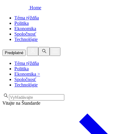
Home
Téma týždňa
Politika
Ekonomika
Spoločnosť
Technológie
Predplatné
Téma týždňa
Politika
Ekonomika
>
Spoločnosť
Technológie
Vitajte na Štandarde