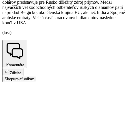
dolárov predstavuje pre Rusko dôležitý zdroj príjmov. Medzi
najväčších veľkoobchodných odberateľov ruských diamantov patrí
napríklad Belgicko, ako členská krajina EÚ, ale tiež India a Spojené
arabské emiráty. Veľká časť spracovaných diamantov následne
končí v USA.
(tasr)
Komentáre
Zdielať
Skopírovať odkaz