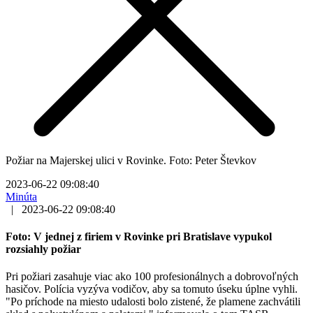
Požiar na Majerskej ulici v Rovinke. Foto: Peter Števkov
2023-06-22 09:08:40
Minúta
|
2023-06-22 09:08:40
Foto: V jednej z firiem v Rovinke pri Bratislave vypukol
rozsiahly požiar
Pri požiari zasahuje viac ako 100 profesionálnych a dobrovoľných
hasičov. Polícia vyzýva vodičov, aby sa tomuto úseku úplne vyhli.
"Po príchode na miesto udalosti bolo zistené, že plamene zachvátili