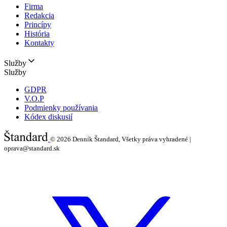
Firma
Redakcia
Princípy
História
Kontakty
Služby
Služby
GDPR
V.O.P
Podmienky používania
Kódex diskusií
© 2026
Denník Štandard, Všetky práva vyhradené |
oprava@standard.sk