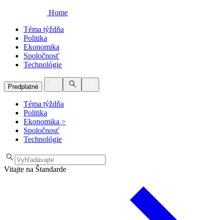
Home
Téma týždňa
Politika
Ekonomika
Spoločnosť
Technológie
Predplatné
Téma týždňa
Politika
Ekonomika
>
Spoločnosť
Technológie
Vitajte na Štandarde