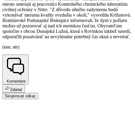
miesto smerujú aj pracovníci Kontrolného chemického laboratória
civilnej ochrany v Nitre. "Z dôvodu silného zadymenia budú
vykonávať merania kvality ovzdušia v okolí," vysvetlila Križanová.
Bratislavské Podunajské Biskupice informovali, že dym z požiaru
možno už pozorovať aj nad ich mestskou časťou. Obyvateľom
spoločne s obcou Dunajská Lužná, ktorá s Rovinkou taktiež susedí,
odporučili pozatvárať na nevyhnutne potrebný čas okná a nevetrať.
(tasr, ste)
Komentáre
Zdielať
Skopírovať odkaz