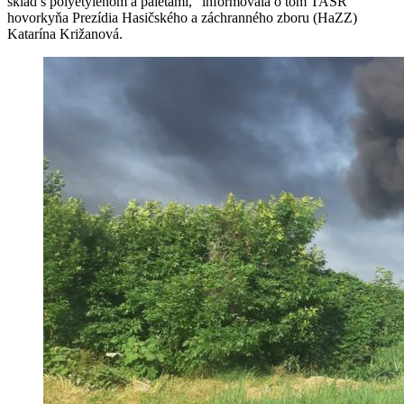
sklad s polyetylénom a paletami," informovala o tom TASR
hovorkyňa Prezídia Hasičského a záchranného zboru (HaZZ)
Katarína Križanová.