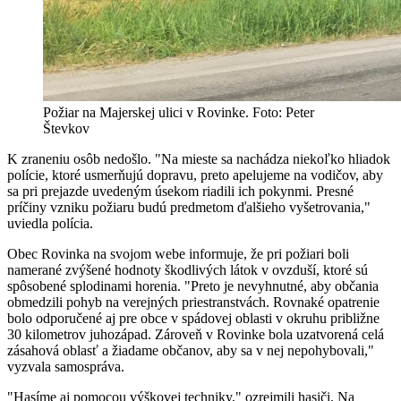
Požiar na Majerskej ulici v Rovinke. Foto: Peter
Števkov
K zraneniu osôb nedošlo. "Na mieste sa nachádza niekoľko hliadok
polície, ktoré usmerňujú dopravu, preto apelujeme na vodičov, aby
sa pri prejazde uvedeným úsekom riadili ich pokynmi. Presné
príčiny vzniku požiaru budú predmetom ďalšieho vyšetrovania,"
uviedla polícia.
Obec Rovinka na svojom webe informuje, že pri požiari boli
namerané zvýšené hodnoty škodlivých látok v ovzduší, ktoré sú
spôsobené splodinami horenia. "Preto je nevyhnutné, aby občania
obmedzili pohyb na verejných priestranstvách. Rovnaké opatrenie
bolo odporučené aj pre obce v spádovej oblasti v okruhu približne
30 kilometrov juhozápad. Zároveň v Rovinke bola uzatvorená celá
zásahová oblasť a žiadame občanov, aby sa v nej nepohybovali,"
vyzvala samospráva.
"Hasíme aj pomocou výškovej techniky," ozrejmili hasiči. Na