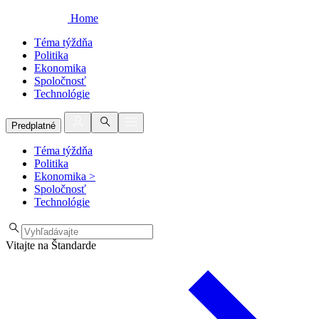
Home
Téma týždňa
Politika
Ekonomika
Spoločnosť
Technológie
Predplatné
Téma týždňa
Politika
Ekonomika
>
Spoločnosť
Technológie
Vitajte na Štandarde