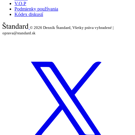
V.O.P
Podmienky používania
Kódex diskusií
© 2026
Denník Štandard, Všetky práva vyhradené |
oprava@standard.sk