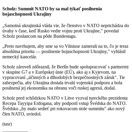
Scholz: Summit NATO by sa mal týkať posilnenia
bojaschopnosti Ukrajiny
„Samotná ukrajinská vláda vie, že členstvo v NATO neprichádza do
úvahy v čase, keď Rusko vedie vojnu proti Ukrajine," povedal
Scholz poslancom na pôde Bundestagu.
„Preto navrhujem, aby sme sa vo Vilniuse zamerali na to, čo je teraz
absolútna priorita — posilnenie bojaschopnosti Ukrajiny," vyhlásil
nemecký kancelár.
Scholz zároveň zdôraznil, že Berlín bude spolupracovať s partnermi
v skupine G7 a v Európskej únie (EÚ), ako aj s Kyjevom, na
vypracovaní „účinných a dlhodobých bezpečnostných záruk". Tie
zabezpečia, aby Ukrajina dostala trvalú vojenskú podporu a bola
posilnená jej ekonomika na obranu voči ruskej agresii, dodal.
Scholz pred schôdzkou NATO v Litve vyzval tureckého prezidenta
Recepa Tayyipa Erdogana, aby podporil vstup Švédska do NATO.
Švédsko „by malo sedieť pri rokovacom stole summitu" ako nový
člen NATO, uviedol.
(tasr)