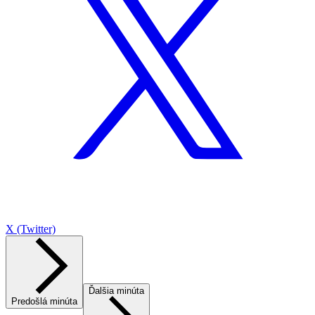
X (Twitter)
Ďalšia minúta
Predošlá minúta