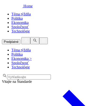
Home
Téma týždňa
Politika
Ekonomika
Spoločnosť
Technológie
Predplatné
Téma týždňa
Politika
Ekonomika
>
Spoločnosť
Technológie
Vitajte na Štandarde