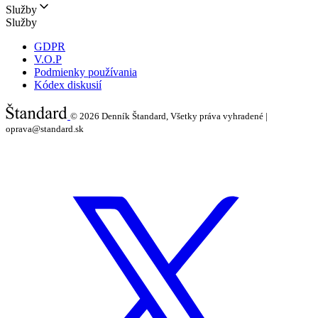
Služby
Služby
GDPR
V.O.P
Podmienky používania
Kódex diskusií
© 2026
Denník Štandard, Všetky práva vyhradené |
oprava@standard.sk