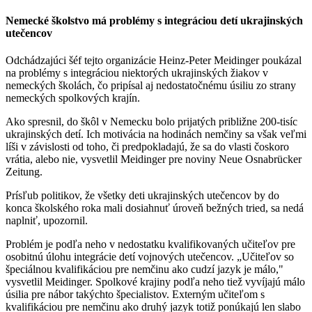
Nemecké školstvo má problémy s integráciou detí ukrajinských
utečencov
Odchádzajúci šéf tejto organizácie Heinz-Peter Meidinger poukázal
na problémy s integráciou niektorých ukrajinských žiakov v
nemeckých školách, čo pripísal aj nedostatočnému úsiliu zo strany
nemeckých spolkových krajín.
Ako spresnil, do škôl v Nemecku bolo prijatých približne 200-tisíc
ukrajinských detí. Ich motivácia na hodinách nemčiny sa však veľmi
líši v závislosti od toho, či predpokladajú, že sa do vlasti čoskoro
vrátia, alebo nie, vysvetlil Meidinger pre noviny Neue Osnabrücker
Zeitung.
Prísľub politikov, že všetky deti ukrajinských utečencov by do
konca školského roka mali dosiahnuť úroveň bežných tried, sa nedá
naplniť, upozornil.
Problém je podľa neho v nedostatku kvalifikovaných učiteľov pre
osobitnú úlohu integrácie detí vojnových utečencov. „Učiteľov so
špeciálnou kvalifikáciou pre nemčinu ako cudzí jazyk je málo,"
vysvetlil Meidinger. Spolkové krajiny podľa neho tiež vyvíjajú málo
úsilia pre nábor takýchto špecialistov. Externým učiteľom s
kvalifikáciou pre nemčinu ako druhý jazyk totiž ponúkajú len slabo