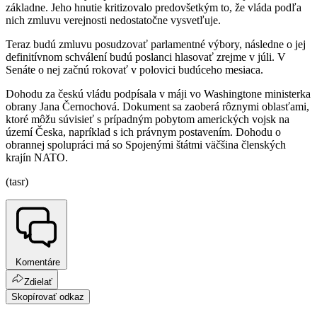
základne. Jeho hnutie kritizovalo predovšetkým to, že vláda podľa
nich zmluvu verejnosti nedostatočne vysvetľuje.
Teraz budú zmluvu posudzovať parlamentné výbory, následne o jej
definitívnom schválení budú poslanci hlasovať zrejme v júli. V
Senáte o nej začnú rokovať v polovici budúceho mesiaca.
Dohodu za českú vládu podpísala v máji vo Washingtone ministerka
obrany Jana Černochová. Dokument sa zaoberá rôznymi oblasťami,
ktoré môžu súvisieť s prípadným pobytom amerických vojsk na
území Česka, napríklad s ich právnym postavením. Dohodu o
obrannej spolupráci má so Spojenými štátmi väčšina členských
krajín NATO.
(tasr)
Komentáre
Zdielať
Skopírovať odkaz