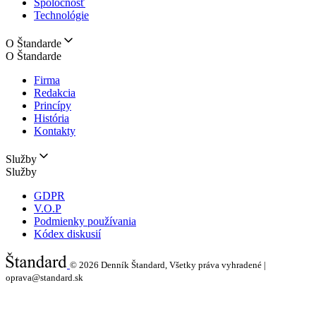
Spoločnosť
Technológie
O Štandarde
O Štandarde
Firma
Redakcia
Princípy
História
Kontakty
Služby
Služby
GDPR
V.O.P
Podmienky používania
Kódex diskusií
© 2026
Denník Štandard, Všetky práva vyhradené |
oprava@standard.sk