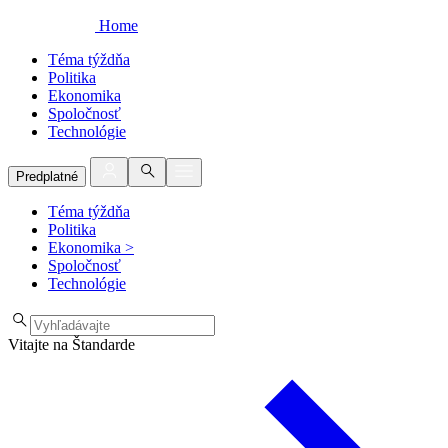
Home
Téma týždňa
Politika
Ekonomika
Spoločnosť
Technológie
Predplatné
Téma týždňa
Politika
Ekonomika
>
Spoločnosť
Technológie
Vitajte na Štandarde