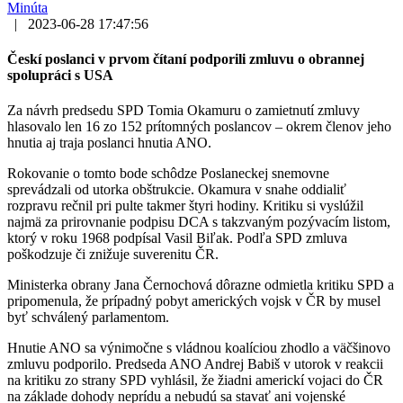
Minúta
|
2023-06-28 17:47:56
Českí poslanci v prvom čítaní podporili zmluvu o obrannej
spolupráci s USA
Za návrh predsedu SPD Tomia Okamuru o zamietnutí zmluvy
hlasovalo len 16 zo 152 prítomných poslancov – okrem členov jeho
hnutia aj traja poslanci hnutia ANO.
Rokovanie o tomto bode schôdze Poslaneckej snemovne
sprevádzali od utorka obštrukcie. Okamura v snahe oddialiť
rozpravu rečnil pri pulte takmer štyri hodiny. Kritiku si vyslúžil
najmä za prirovnanie podpisu DCA s takzvaným pozývacím listom,
ktorý v roku 1968 podpísal Vasil Biľak. Podľa SPD zmluva
poškodzuje či znižuje suverenitu ČR.
Ministerka obrany Jana Černochová dôrazne odmietla kritiku SPD a
pripomenula, že prípadný pobyt amerických vojsk v ČR by musel
byť schválený parlamentom.
Hnutie ANO sa výnimočne s vládnou koalíciou zhodlo a väčšinovo
zmluvu podporilo. Predseda ANO Andrej Babiš v utorok v reakcii
na kritiku zo strany SPD vyhlásil, že žiadni americkí vojaci do ČR
na základe dohody neprídu a nebudú sa stavať ani vojenské