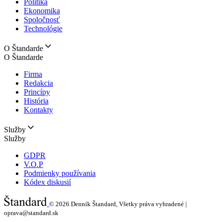
Politika
Ekonomika
Spoločnosť
Technológie
O Štandarde
O Štandarde
Firma
Redakcia
Princípy
História
Kontakty
Služby
Služby
GDPR
V.O.P
Podmienky používania
Kódex diskusií
© 2026
Denník Štandard, Všetky práva vyhradené |
oprava@standard.sk