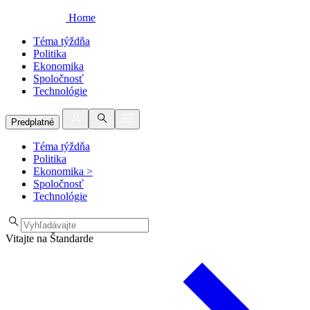
Home
Téma týždňa
Politika
Ekonomika
Spoločnosť
Technológie
Predplatné
Téma týždňa
Politika
Ekonomika
>
Spoločnosť
Technológie
Vitajte na Štandarde