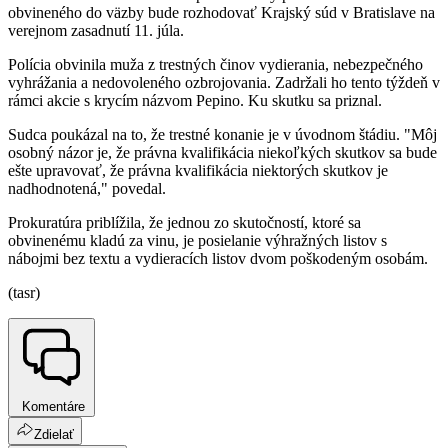
obvineného do väzby bude rozhodovať Krajský súd v Bratislave na
verejnom zasadnutí 11. júla.
Polícia obvinila muža z trestných činov vydierania, nebezpečného
vyhrážania a nedovoleného ozbrojovania. Zadržali ho tento týždeň v
rámci akcie s krycím názvom Pepino. Ku skutku sa priznal.
Sudca poukázal na to, že trestné konanie je v úvodnom štádiu. "Môj
osobný názor je, že právna kvalifikácia niekoľkých skutkov sa bude
ešte upravovať, že právna kvalifikácia niektorých skutkov je
nadhodnotená," povedal.
Prokuratúra priblížila, že jednou zo skutočností, ktoré sa
obvinenému kladú za vinu, je posielanie výhražných listov s
nábojmi bez textu a vydieracích listov dvom poškodeným osobám.
(tasr)
Komentáre
Zdielať