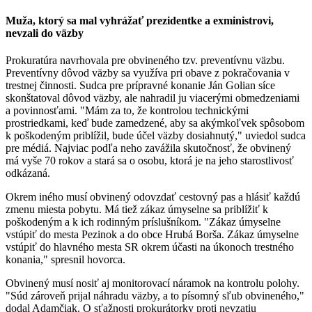
Muža, ktorý sa mal vyhrážať prezidentke a exministrovi,
nevzali do väzby
Prokuratúra navrhovala pre obvineného tzv. preventívnu väzbu.
Preventívny dôvod väzby sa využíva pri obave z pokračovania v
trestnej činnosti. Sudca pre prípravné konanie Ján Golian síce
skonštatoval dôvod väzby, ale nahradil ju viacerými obmedzeniami
a povinnosťami. "Mám za to, že kontrolou technickými
prostriedkami, keď bude zamedzené, aby sa akýmkoľvek spôsobom
k poškodeným priblížil, bude účel väzby dosiahnutý," uviedol sudca
pre médiá. Najviac podľa neho zavážila skutočnosť, že obvinený
má vyše 70 rokov a stará sa o osobu, ktorá je na jeho starostlivosť
odkázaná.
Okrem iného musí obvinený odovzdať cestovný pas a hlásiť každú
zmenu miesta pobytu. Má tiež zákaz úmyselne sa priblížiť k
poškodeným a k ich rodinným príslušníkom. "Zákaz úmyselne
vstúpiť do mesta Pezinok a do obce Hrubá Borša. Zákaz úmyselne
vstúpiť do hlavného mesta SR okrem účasti na úkonoch trestného
konania," spresnil hovorca.
Obvinený musí nosiť aj monitorovací náramok na kontrolu polohy.
"Súd zároveň prijal náhradu väzby, a to písomný sľub obvineného,"
dodal Adamčiak. O sťažnosti prokurátorky proti nevzatiu