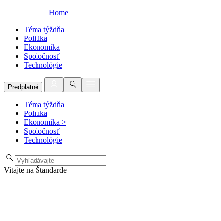
Home
Téma týždňa
Politika
Ekonomika
Spoločnosť
Technológie
Predplatné
Téma týždňa
Politika
Ekonomika
>
Spoločnosť
Technológie
Vitajte na Štandarde