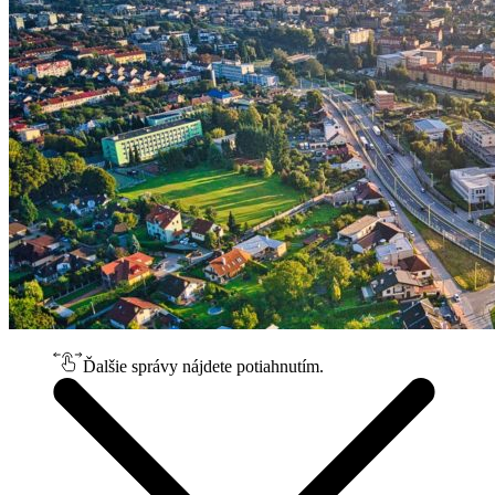
Ďalšie správy nájdete potiahnutím.