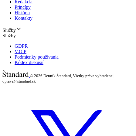
Redakcia
Princípy
História
Kontakty
Služby
Služby
GDPR
V.O.P
Podmienky používania
Kódex diskusií
© 2026
Denník Štandard, Všetky práva vyhradené |
oprava@standard.sk