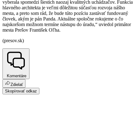
vyberala spomedzi šiestich naozaj kvalitných uchádzačov. Funkcia
hlavného architekta je veľmi dôležitou súčasťou rozvoja nášho
mesta, a preto som rád, že bude túto pozíciu zastávať fundovaný
človek, akým je pán Panda. Aktuálne spoločne rokujeme o čo
najskoršom možnom termíne nástupu do úradu,“ uviedol primátor
mesta Prešov František Oľha.
(presov.sk)
Komentáre
Zdielať
Skopírovať odkaz