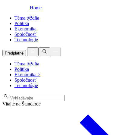
Home
Téma týždňa
Politika
Ekonomika
Spoločnosť
Technológie
Predplatné
Téma týždňa
Politika
Ekonomika
>
Spoločnosť
Technológie
Vitajte na Štandarde