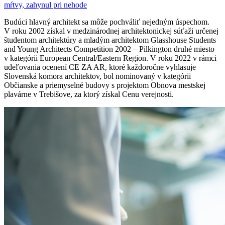
mŕtvy, zahynul pri nehode
Budúci hlavný architekt sa môže pochváliť nejedným úspechom.
V roku 2002 získal v medzinárodnej architektonickej súťaži určenej
študentom architektúry a mladým architektom Glasshouse Students
and Young Architects Competition 2002 – Pilkington druhé miesto
v kategórii European Central/Eastern Region. V roku 2022 v rámci
udeľovania ocenení CE ZA AR, ktoré každoročne vyhlasuje
Slovenská komora architektov, bol nominovaný v kategórii
Občianske a priemyselné budovy s projektom Obnova mestskej
plavárne v Trebišove, za ktorý získal Cenu verejnosti.