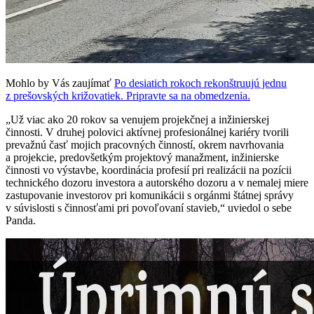
Mohlo by Vás zaujímať
Po desiatich rokoch rekonštruujú jednu
z prešovských križovatiek. Pripravte sa na obmedzenia.
„Už viac ako 20 rokov sa venujem projekčnej a inžinierskej
činnosti. V druhej polovici aktívnej profesionálnej kariéry tvorili
prevažnú časť mojich pracovných činností, okrem navrhovania
a projekcie, predovšetkým projektový manažment, inžinierske
činnosti vo výstavbe, koordinácia profesií pri realizácii na pozícii
technického dozoru investora a autorského dozoru a v nemalej miere
zastupovanie investorov pri komunikácii s orgánmi štátnej správy
v súvislosti s činnosťami pri povoľovaní stavieb,“ uviedol o sebe
Panda.