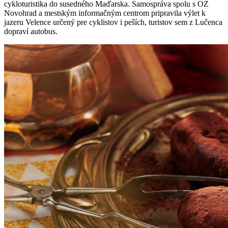
cykloturistika do susedného Maďarska. Samospráva spolu s OZ
Novohrad a mestským informačným centrom pripravila výlet k
jazeru Velence určený pre cyklistov i peších, turistov sem z Lučenca
dopraví autobus.