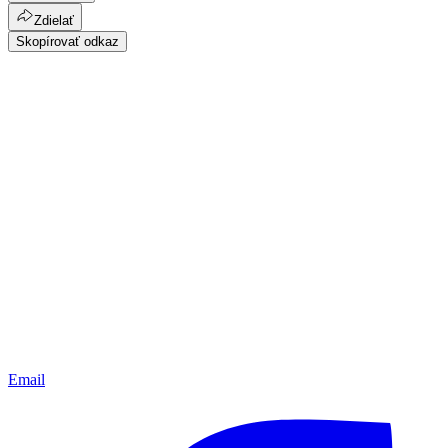
Zdielať
Skopírovať odkaz
Email