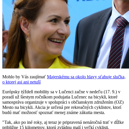
Mohlo by Vás zaujímať
Majerskému sa okolo hlavy sťahuje slučka,
o ktorej asi ani netuší
Európsky týždeň mobility sa v Lučenci začne v nedeľu (17. 9.) v
poradí už šiestym ročníkom podujatia Lučenec na bicykli, ktoré
samospráva organizuje v spolupráci s občianskym združením (OZ)
Mesto na bicykli. Akcia je určená pre rekreačných cyklistov, ktorí
budú mať možnosť spoznať menej známe zákutia mesta.
"Tak, ako po iné roky, aj teraz je pripravená nenáročná trať v dĺžke
približne 15 kilometrov, ktorú zvládnu malí i veľkí cyklisti.