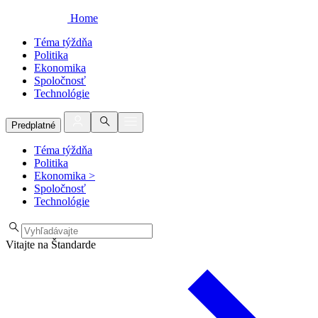
Home
Téma týždňa
Politika
Ekonomika
Spoločnosť
Technológie
Predplatné
Téma týždňa
Politika
Ekonomika
>
Spoločnosť
Technológie
Vitajte na Štandarde