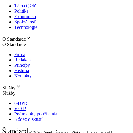
Téma týždňa
Politika
Ekonomika
Spoločnosť
Technológie
O Štandarde
O Štandarde
Firma
Redakcia
Princípy
História
Kontakty
Služby
Služby
GDPR
V.O.P
Podmienky používania
Kódex diskusií
© 2026
Denník Štandard, Všetky práva vyhradené |