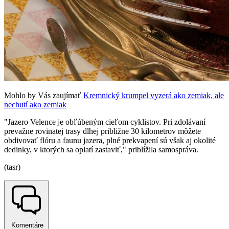
Mohlo by Vás zaujímať
Kremnický krumpel vyzerá ako zemiak, ale
nechutí ako zemiak
"Jazero Velence je obľúbeným cieľom cyklistov. Pri zdolávaní
prevažne rovinatej trasy dlhej približne 30 kilometrov môžete
obdivovať flóru a faunu jazera, plné prekvapení sú však aj okolité
dedinky, v ktorých sa oplatí zastaviť," priblížila samospráva.
(tasr)
Komentáre