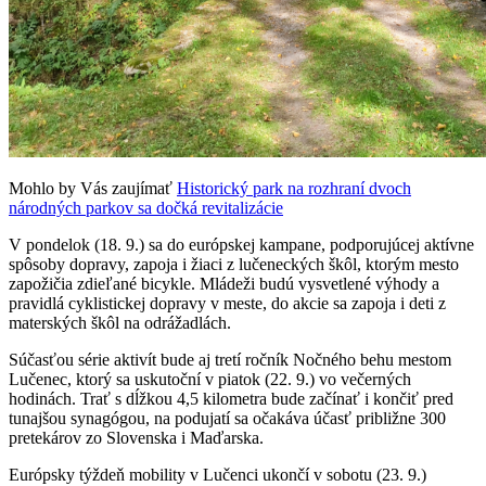
Mohlo by Vás zaujímať
Historický park na rozhraní dvoch
národných parkov sa dočká revitalizácie
V pondelok (18. 9.) sa do európskej kampane, podporujúcej aktívne
spôsoby dopravy, zapoja i žiaci z lučeneckých škôl, ktorým mesto
zapožičia zdieľané bicykle. Mládeži budú vysvetlené výhody a
pravidlá cyklistickej dopravy v meste, do akcie sa zapoja i deti z
materských škôl na odrážadlách.
Súčasťou série aktivít bude aj tretí ročník Nočného behu mestom
Lučenec, ktorý sa uskutoční v piatok (22. 9.) vo večerných
hodinách. Trať s dĺžkou 4,5 kilometra bude začínať i končiť pred
tunajšou synagógou, na podujatí sa očakáva účasť približne 300
pretekárov zo Slovenska i Maďarska.
Európsky týždeň mobility v Lučenci ukončí v sobotu (23. 9.)