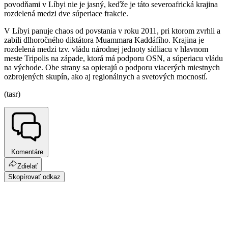
povodňami v Líbyi nie je jasný, keďže je táto severoafrická krajina
rozdelená medzi dve súperiace frakcie.
V Líbyi panuje chaos od povstania v roku 2011, pri ktorom zvrhli a
zabili dlhoročného diktátora Muammara Kaddáfího. Krajina je
rozdelená medzi tzv. vládu národnej jednoty sídliacu v hlavnom
meste Tripolis na západe, ktorá má podporu OSN, a súperiacu vládu
na východe. Obe strany sa opierajú o podporu viacerých miestnych
ozbrojených skupín, ako aj regionálnych a svetových mocností.
(tasr)
Komentáre
Zdielať
Skopírovať odkaz