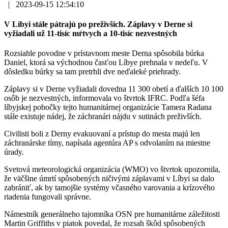
|
2023-09-15 12:54:10
V Líbyi stále pátrajú po preživších. Záplavy v Derne si
vyžiadali už 11-tisíc mŕtvych a 10-tisíc nezvestných
Rozsiahle povodne v prístavnom meste Derna spôsobila búrka
Daniel, ktorá sa východnou časťou Líbye prehnala v nedeľu. V
dôsledku búrky sa tam pretrhli dve neďaleké priehrady.
Záplavy si v Derne vyžiadali dovedna 11 300 obetí a ďalších 10 100
osôb je nezvestných, informovala vo štvrtok IFRC. Podľa šéfa
líbyjskej pobočky tejto humanitárnej organizácie Tamera Radana
stále existuje nádej, že záchranári nájdu v sutinách preživších.
Civilisti boli z Derny evakuovaní a prístup do mesta majú len
záchranárske tímy, napísala agentúra AP s odvolaním na miestne
úrady.
Svetová meteorologická organizácia (WMO) vo štvrtok upozornila,
že väčšine úmrtí spôsobených ničivými záplavami v Líbyi sa dalo
zabrániť, ak by tamojšie systémy včasného varovania a krízového
riadenia fungovali správne.
Námestník generálneho tajomníka OSN pre humanitárne záležitosti
Martin Griffiths v piatok povedal, že rozsah škôd spôsobených