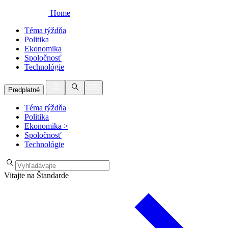
Home
Téma týždňa
Politika
Ekonomika
Spoločnosť
Technológie
Predplatné
Téma týždňa
Politika
Ekonomika
>
Spoločnosť
Technológie
Vitajte na Štandarde