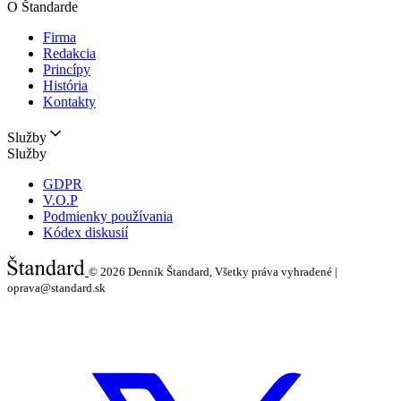
O Štandarde
Firma
Redakcia
Princípy
História
Kontakty
Služby
Služby
GDPR
V.O.P
Podmienky používania
Kódex diskusií
© 2026
Denník Štandard, Všetky práva vyhradené |
oprava@standard.sk