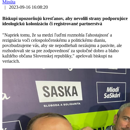
Minúta
|
2023-09-16 16:08:20
Biskupi upozorňujú kresťanov, aby nevolili strany podporujúce
ideologickú kolonizáciu či registrované partnerstvá
"Napriek tomu, že sa medzi ľuďmi rozmohla ľahostajnosť a
rezignácia voči celospoločenskému a politickému dianiu,
povzbudzujeme vás, aby ste nepodliehali nezáujmu a pasivite, ale
rozhodovali ste sa pre zodpovednosť za spoločné dobro a blaho
každého občana Slovenskej republiky," apelovali biskupi na
veriacich.