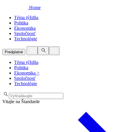
Home
Téma týždňa
Politika
Ekonomika
Spoločnosť
Technológie
Predplatné
Téma týždňa
Politika
Ekonomika
>
Spoločnosť
Technológie
Vitajte na Štandarde