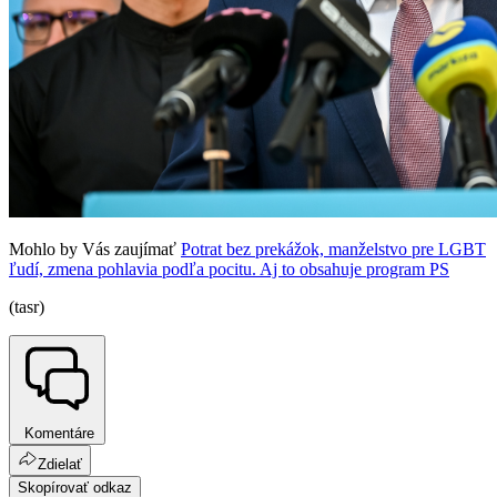
Mohlo by Vás zaujímať
Potrat bez prekážok, manželstvo pre LGBT
ľudí, zmena pohlavia podľa pocitu. Aj to obsahuje program PS
(tasr)
Komentáre
Zdielať
Skopírovať odkaz