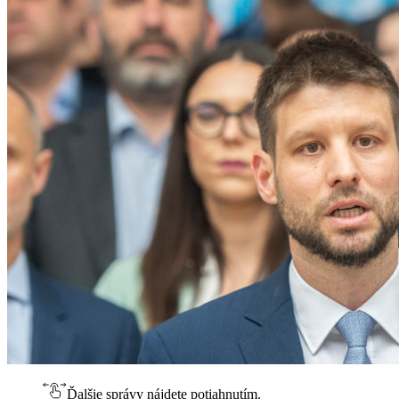
Ďalšie správy nájdete potiahnutím.