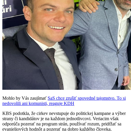
Mohlo by Vás zaujímať
SaS chce zrušiť spovedné tajomstvo. To si
nedovolili ani komunisti, reaguje KDH
KBS podotkla, že cirkev nevstupuje do politickej kampane a výber
strany či kandidátov je na každom jednotlivcovi. Veriacim však
odporúča pozerať na program strán, používať rozum, pridŕžať sa
evanjeliových hodnôt a pozerať na dobro každého človeka.