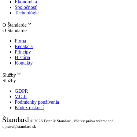
Ekonomika
Spoločnosť
Technológie
O Štandarde
O Štandarde
Firma
Redakcia
Princípy
História
Kontakty
Služby
Služby
GDPR
V.O.P
Podmienky používania
Kódex diskusií
© 2026
Denník Štandard, Všetky práva vyhradené |
oprava@standard.sk