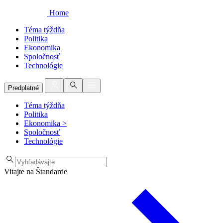
Home
Téma týždňa
Politika
Ekonomika
Spoločnosť
Technológie
Predplatné
Téma týždňa
Politika
Ekonomika
>
Spoločnosť
Technológie
Vitajte na Štandarde