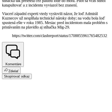
stíhačka tak preletela cez palubu lode do mora. Pilot sa včas stihol
katapultovať a z incidentu vyviazol bez zranení.
Viacerí západní experti vtedy vyslovili názor, že loď Admirál
Kuznecov už nespĺňala technické nároky doby; na vodu bola loď
spustená ešte v roku 1985. Mesiac pred incidentom mala problém s
pristávaním na plavidlo aj stíhačka Mig-29.
https://twitter.com/clashreport/status/1708855961765482532
Komentáre
Zdielať
Skopírovať odkaz