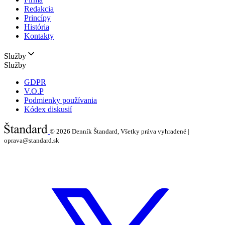
Redakcia
Princípy
História
Kontakty
Služby
Služby
GDPR
V.O.P
Podmienky používania
Kódex diskusií
© 2026
Denník Štandard, Všetky práva vyhradené |
oprava@standard.sk