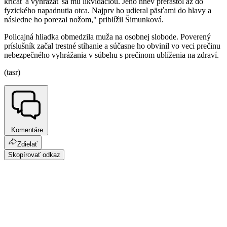
kričať a vyhrážať sa mu likvidáciou. Jeho hnev prerástol až do
fyzického napadnutia otca. Najprv ho udieral päsťami do hlavy a
následne ho porezal nožom," priblížil Šimunková.
Policajná hliadka obmedzila muža na osobnej slobode. Poverený
príslušník začal trestné stíhanie a súčasne ho obvinil vo veci prečinu
nebezpečného vyhrážania v súbehu s prečinom ublíženia na zdraví.
(tasr)
Komentáre
Zdielať
Skopírovať odkaz