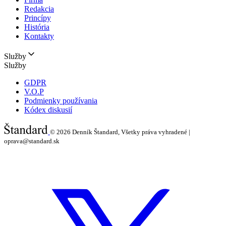
Redakcia
Princípy
História
Kontakty
Služby
Služby
GDPR
V.O.P
Podmienky používania
Kódex diskusií
© 2026
Denník Štandard, Všetky práva vyhradené |
oprava@standard.sk