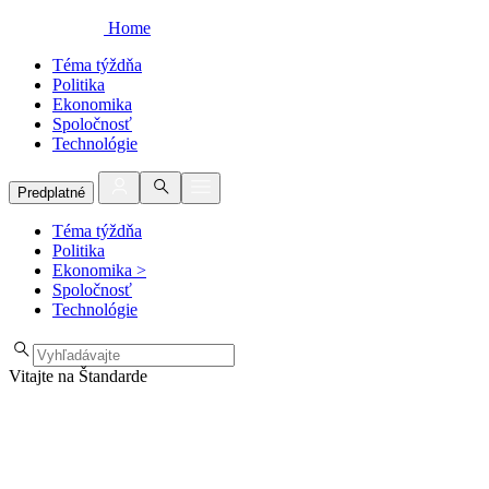
Home
Téma týždňa
Politika
Ekonomika
Spoločnosť
Technológie
Predplatné
Téma týždňa
Politika
Ekonomika
>
Spoločnosť
Technológie
Vitajte na Štandarde