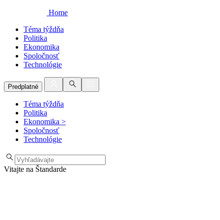
Home
Téma týždňa
Politika
Ekonomika
Spoločnosť
Technológie
Predplatné
Téma týždňa
Politika
Ekonomika
>
Spoločnosť
Technológie
Vitajte na Štandarde